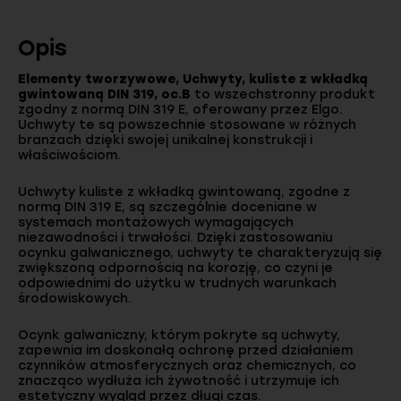
Opis
Elementy tworzywowe, Uchwyty, kuliste z wkładką
gwintowaną DIN 319, oc.B
to wszechstronny produkt
zgodny z normą DIN 319 E, oferowany przez Elgo.
Uchwyty te są powszechnie stosowane w różnych
branżach dzięki swojej unikalnej konstrukcji i
właściwościom.
Uchwyty kuliste z wkładką gwintowaną, zgodne z
normą DIN 319 E, są szczególnie doceniane w
systemach montażowych wymagających
niezawodności i trwałości. Dzięki zastosowaniu
ocynku galwanicznego, uchwyty te charakteryzują się
zwiększoną odpornością na korozję, co czyni je
odpowiednimi do użytku w trudnych warunkach
środowiskowych.
Ocynk galwaniczny, którym pokryte są uchwyty,
zapewnia im doskonałą ochronę przed działaniem
czynników atmosferycznych oraz chemicznych, co
znacząco wydłuża ich żywotność i utrzymuje ich
estetyczny wygląd przez długi czas.