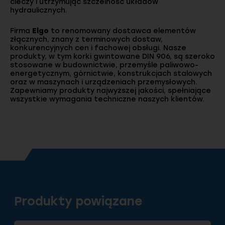
cieczy i utrzymując szczelność układów
hydraulicznych.
Firma
Elgo
to renomowany dostawca elementów
złącznych, znany z terminowych dostaw,
konkurencyjnych cen i fachowej obsługi. Nasze
produkty, w tym korki gwintowane DIN 906, są szeroko
stosowane w budownictwie, przemyśle paliwowo-
energetycznym, górnictwie, konstrukcjach stalowych
oraz w maszynach i urządzeniach przemysłowych.
Zapewniamy produkty najwyższej jakości, spełniające
wszystkie wymagania techniczne naszych klientów.
Produkty powiązane