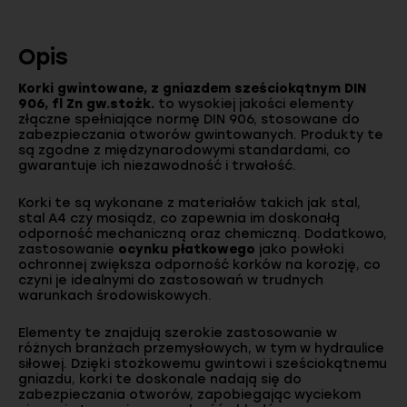
Opis
Korki gwintowane, z gniazdem sześciokątnym DIN
906, fl Zn gw.stożk.
to wysokiej jakości elementy
złączne spełniające normę DIN 906, stosowane do
zabezpieczania otworów gwintowanych. Produkty te
są zgodne z międzynarodowymi standardami, co
gwarantuje ich niezawodność i trwałość.
Korki te są wykonane z materiałów takich jak stal,
stal A4 czy mosiądz, co zapewnia im doskonałą
odporność mechaniczną oraz chemiczną. Dodatkowo,
zastosowanie
ocynku płatkowego
jako powłoki
ochronnej zwiększa odporność korków na korozję, co
czyni je idealnymi do zastosowań w trudnych
warunkach środowiskowych.
Elementy te znajdują szerokie zastosowanie w
różnych branżach przemysłowych, w tym w hydraulice
siłowej. Dzięki stożkowemu gwintowi i sześciokątnemu
gniazdu, korki te doskonale nadają się do
zabezpieczania otworów, zapobiegając wyciekom