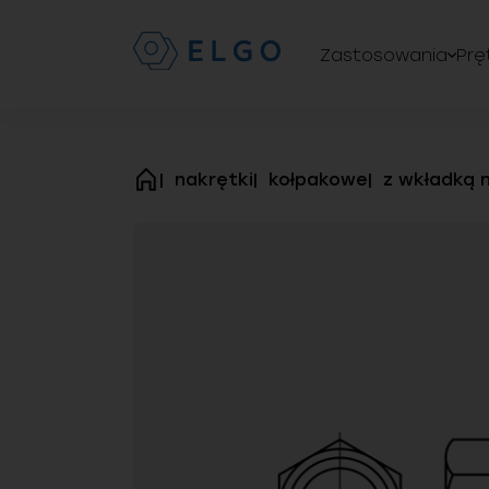
Zastosowania
Prę
nakrętki
kołpakowe
z wkładką 
strona
główna