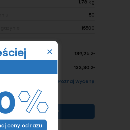
1.78 kg
niu:
50
gazynie
15500
×
akupie:
ściej
139,26 zł
132,30 zł
Poznaj wycenę
ność: 50)
KUP
znaj ceny od razu