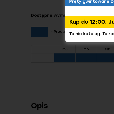
Pręty gwintowane D
Dostępne wymiary tego produktu
Kup do 12:00. J
- Produkt dostępny (Kliknij aby 
To nie katalog. To r
M5
M6
M8
Opis