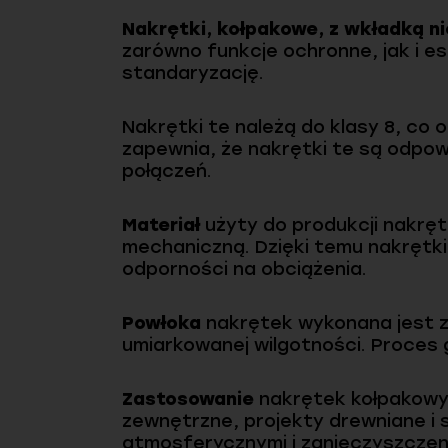
Nakrętki, kołpakowe, z wkładką n
zarówno funkcje ochronne, jak i e
standaryzację.
Nakrętki te należą do klasy 8, co
zapewnia, że nakrętki te są odpo
połączeń.
Materiał
użyty do produkcji nakręt
mechaniczną. Dzięki temu nakrętk
odporności na obciążenia.
Powłoka
nakrętek wykonana jest z
umiarkowanej wilgotności. Proces 
Zastosowanie
nakrętek kołpakowyc
zewnętrzne, projekty drewniane i 
atmosferycznymi i zanieczyszczen