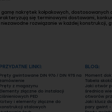
ą gamę nakrętek kołpakowych, dostosowanych 
rakteryzują się terminowymi dostawami, konku
 niezawodne rozwiązanie w każdej konstrukcji, g
PRZYDATNE LINKI:
BLOG:
Pręty gwintowane DIN 976 / DIN 975 na
Moment dokr
zamówienie
Tabela skok
Pręty z magazynu
Jaki otwór 
Elementy złączne do instalacji
średnica wie
ciśnieniowych PED
otworów prz
Kotwy i elementy złączne do
Jaki klucz d
konstrukcji stalowych
pary gwint -