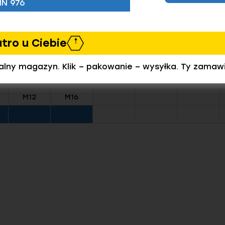
IN 976
utro u Ciebie
zamówić)
ealny magazyn. Klik – pakowanie – wysyłka. Ty zamaw
M12
M16