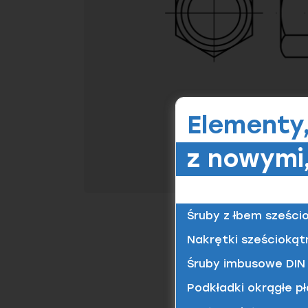
Elementy
z nowymi,
Śruby z łbem sześci
Nakrętki sześciokąt
Śruby imbusowe DIN 
Podkładki okrągłe pł