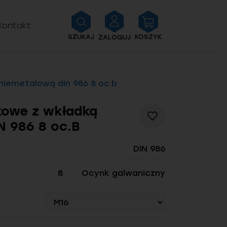
Kontakt
SZUKAJ
KOSZYK
ZALOGUJ
niemetalową din 986 8 oc.b
kowe z wkładką
Dodaj
N 986 8 oc.B
do
listy
życzeń
DIN 986
8
Ocynk galwaniczny