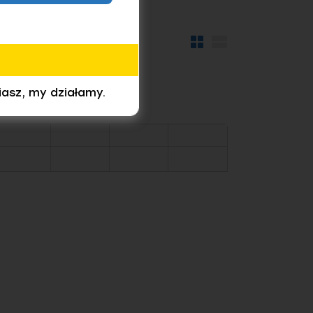
Widok
Widok
kafelków
szczegółów
iasz, my działamy.