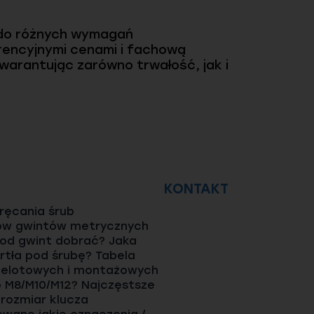
do różnych wymagań
rencyjnymi cenami i fachową
warantując zarówno trwałość, jak i
KONTAKT
ęcania śrub
ów gwintów metrycznych
pod gwint dobrać? Jaka
rtła pod śrubę? Tabela
elotowych i montażowych
o M8/M10/M12? Najczęstsze
 rozmiar klucza