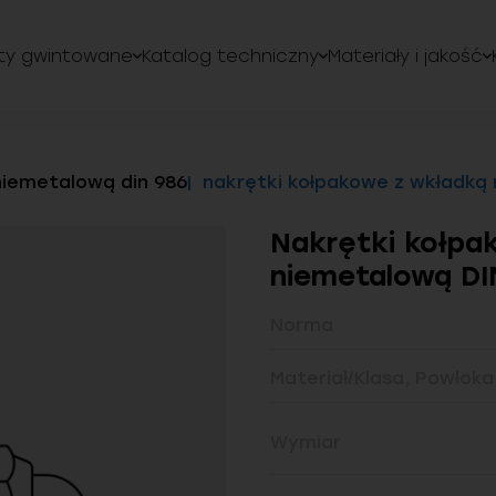
ty gwintowane
Katalog techniczny
Materiały i jakość
niemetalową din 986
nakrętki kołpakowe z wkładką 
Nakrętki kołpa
niemetalową DI
Norma
Materiał/Klasa, Powłoka
Wymiar