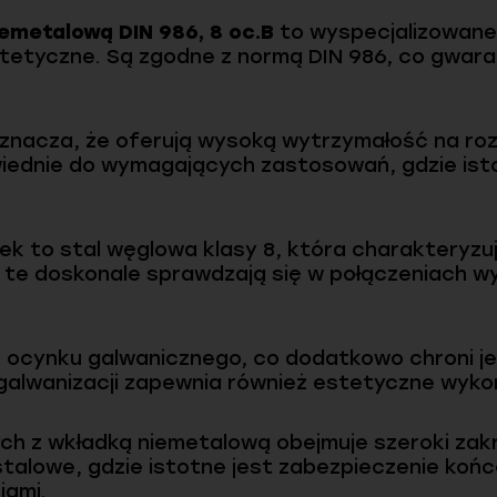
iemetalową DIN 986, 8 oc.B
to wyspecjalizowane 
stetyczne. Są zgodne z normą DIN 986, co gwaran
 oznacza, że oferują wysoką wytrzymałość na roz
wiednie do wymagających zastosowań, gdzie ist
ek to stal węglowa klasy 8, która charakteryzu
i te doskonale sprawdzają się w połączeniach
 ocynku galwanicznego, co dodatkowo chroni je
galwanizacji zapewnia również estetyczne wyko
h z wkładką niemetalową obejmuje szeroki zakre
stalowe, gdzie istotne jest zabezpieczenie ko
iami.