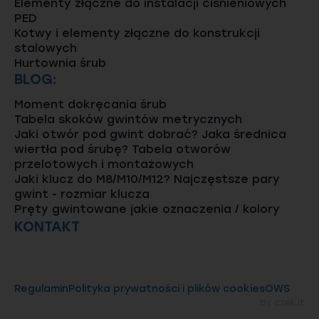
Elementy złączne do instalacji ciśnieniowych
PED
Kotwy i elementy złączne do konstrukcji
stalowych
Hurtownia śrub
BLOG:
Moment dokręcania śrub
Tabela skoków gwintów metrycznych
Jaki otwór pod gwint dobrać? Jaka średnica
wiertła pod śrubę? Tabela otworów
przelotowych i montażowych
Jaki klucz do M8/M10/M12? Najczęstsze pary
gwint - rozmiar klucza
Pręty gwintowane jakie oznaczenia / kolory
KONTAKT
Regulamin
Polityka prywatności i plików cookies
OWS
by
czek.it