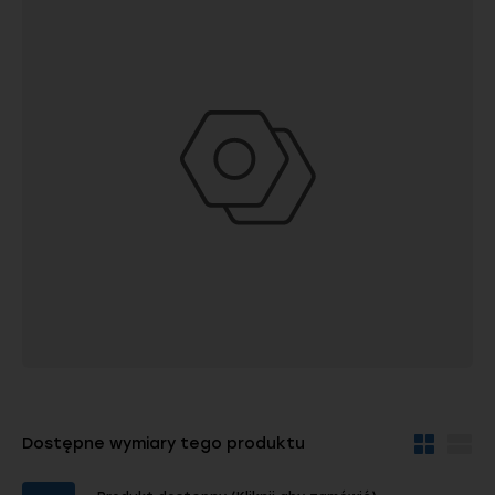
Dostępne wymiary tego produktu
Widok
Wid
kafelków
szc