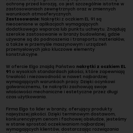
ochronę przed korozją, co jest szczególnie istotne w
zastosowaniach zewnętrznych oraz w zmiennych
warunkach atmosferycznych.
Zastosowanie:
Nakrętki z oczkiem EL 91 są
nieocenione w aplikacjach wymagających
dodatkowego wsparcia lub punktu uchwytu. Znajdują
szerokie zastosowanie w branży budowlanej, gdzie
używane są do podnoszenia i transportu materiałów,
a także w przemyśle maszynowym i urządzeń
przemysłowych jako kluczowe elementy
konstrukcyjne.
W ofercie Elgo znajdą Państwo
nakrętki z oczkiem EL
91
o wysokich standardach jakości, które zapewniają
trwałość i niezawodność w nawet najbardziej
wymagających warunkach pracy. Dzięki ocynkowi
galwanicznemu, te nakrętki zachowują swoje
właściwości mechaniczne i estetyczne przez długi
czas użytkowania.
Firma Elgo to lider w branży, oferujący produkty
najwyższej jakości. Dzięki terminowym dostawom,
konkurencyjnym cenom i fachowej obsłudze, jesteśmy
w stanie sprostać oczekiwaniom najbardziej
wymagających klientów, dostarczając rozwiązania