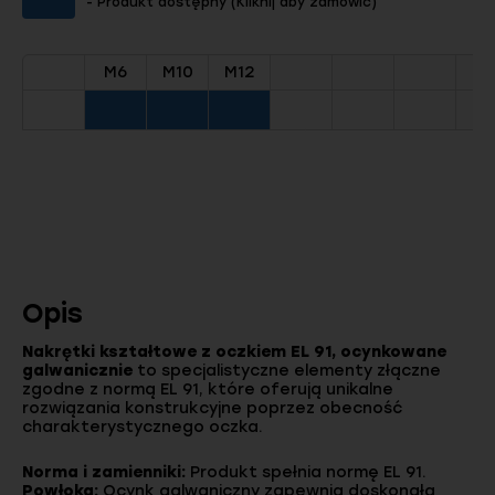
- Produkt dostępny (Kliknij aby zamówić)
M6
M10
M12
Opis
Nakrętki kształtowe z oczkiem EL 91, ocynkowane
galwanicznie
to specjalistyczne elementy złączne
zgodne z normą EL 91, które oferują unikalne
rozwiązania konstrukcyjne poprzez obecność
charakterystycznego oczka.
Norma i zamienniki:
Produkt spełnia normę EL 91.
Powłoka:
Ocynk galwaniczny zapewnia doskonałą