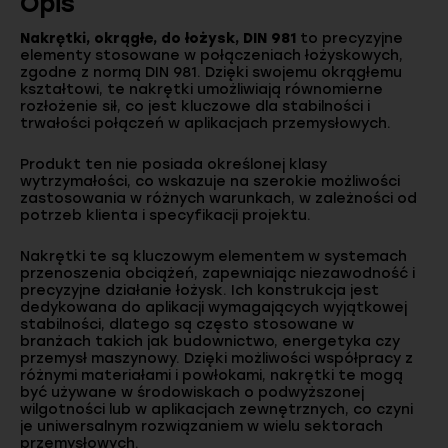
Opis
Nakrętki, okrągłe, do łożysk, DIN 981
to precyzyjne
elementy stosowane w połączeniach łożyskowych,
zgodne z normą DIN 981. Dzięki swojemu okrągłemu
kształtowi, te nakrętki umożliwiają równomierne
rozłożenie sił, co jest kluczowe dla stabilności i
trwałości połączeń w aplikacjach przemysłowych.
Produkt ten nie posiada określonej klasy
wytrzymałości, co wskazuje na szerokie możliwości
zastosowania w różnych warunkach, w zależności od
potrzeb klienta i specyfikacji projektu.
Nakrętki te są kluczowym elementem w systemach
przenoszenia obciążeń, zapewniając niezawodność i
precyzyjne działanie łożysk. Ich konstrukcja jest
dedykowana do aplikacji wymagających wyjątkowej
stabilności, dlatego są często stosowane w
branżach takich jak budownictwo, energetyka czy
przemysł maszynowy. Dzięki możliwości współpracy z
różnymi materiałami i powłokami, nakrętki te mogą
być używane w środowiskach o podwyższonej
wilgotności lub w aplikacjach zewnętrznych, co czyni
je uniwersalnym rozwiązaniem w wielu sektorach
przemysłowych.