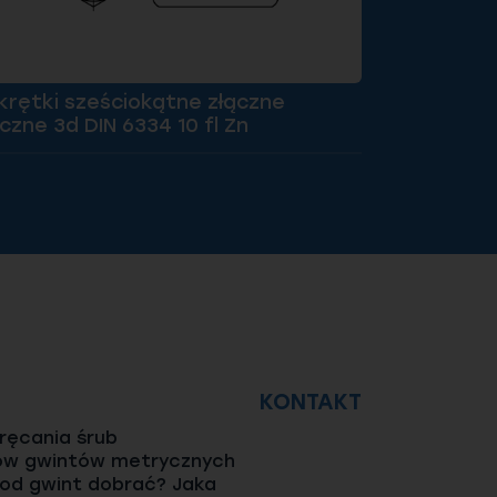
krętki sześciokątne złączne
czne 3d DIN 6334 10 fl Zn
KONTAKT
ęcania śrub
ów gwintów metrycznych
pod gwint dobrać? Jaka