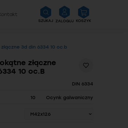
Kontakt
SZUKAJ
KOSZYK
ZALOGUJ
złączne 3d din 6334 10 oc.b
iokątne złączne
Dodaj
6334 10 oc.B
do
listy
życzeń
DIN 6334
10
Ocynk galwaniczny