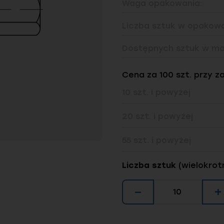
Waga opakowania:
Liczba sztuk w opakowa
Dostępnych sztuk w ma
Cena za 100 szt. przy z
10 szt. i powyżej
20 szt. i powyżej
55 szt. i powyżej
Liczba sztuk
(wielokrot
−
+