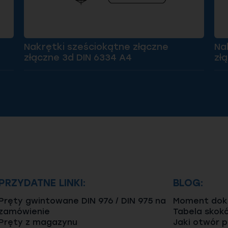
Nakrętki sześciokątne złączne
Na
złączne 3d DIN 6334 A4
złą
PRZYDATNE LINKI:
BLOG:
Pręty gwintowane DIN 976 / DIN 975 na
Moment dokr
zamówienie
Tabela skok
Pręty z magazynu
Jaki otwór 