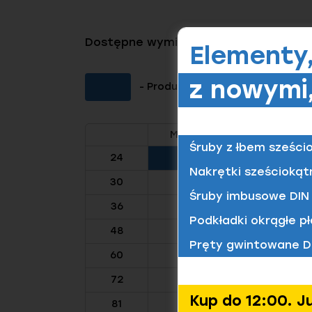
Dostępne wymiary tego produktu
Elementy
z nowymi,
- Produkt dostępny (Kliknij aby 
M8
M10
M12
Śruby z łbem sześci
24
Nakrętki sześciokąt
30
Śruby imbusowe DIN 
36
Podkładki okrągłe pł
48
Pręty gwintowane D
60
72
Kup do 12:00. J
81