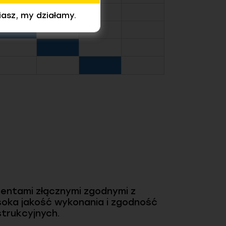
iasz, my działamy.
mentami złącznymi zgodnymi z
soka jakość wykonania i zgodność
trukcyjnych.