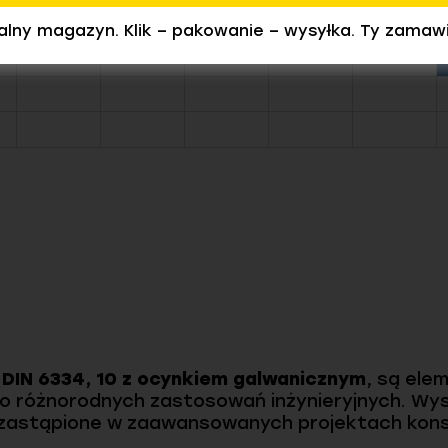
ealny magazyn. Klik – pakowanie – wysyłka. Ty zamaw
 DIN 6334, 10 z ocynkiem galwanicznym
, są ele
o różnorodnych zastosowań inżynieryjnych. Wy
iezastąpione w zaawansowanych projektach kons