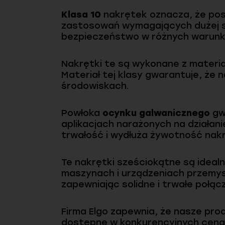
Klasa 10
nakrętek oznacza, że posi
zastosowań wymagających dużej sił
bezpieczeństwo w różnych warunk
Nakrętki te są wykonane z materia
Materiał tej klasy gwarantuje, że
środowiskach.
Powłoka
ocynku galwanicznego
gw
aplikacjach narażonych na działan
trwałość i wydłuża żywotność nakr
Te nakrętki sześciokątne są idea
maszynach i urządzeniach przemys
zapewniając solidne i trwałe połąc
Firma Elgo zapewnia, że nasze prod
dostępne w konkurencyjnych cena