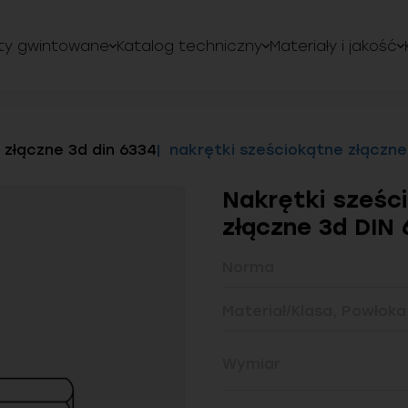
ty gwintowane
Katalog techniczny
Materiały i jakość
złączne 3d din 6334
nakrętki sześciokątne złączne 
Nakrętki sześc
złączne 3d DIN 
Norma
Materiał/Klasa, Powłoka
Wymiar