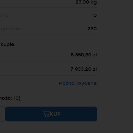
23.00 kg
niu:
10
gazynie
230
akupie:
8 350,80 zł
7 933,20 zł
Poznaj wycenę
ność: 10)
KUP