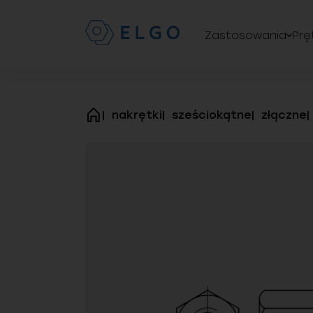
Zastosowania
Prę
nakrętki
sześciokątne
złączne
strona
główna