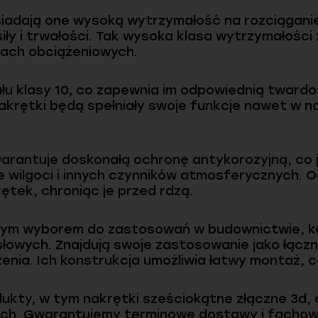
adają one wysoką wytrzymałość na rozciąganie, 
y i trwałości. Tak wysoka klasa wytrzymałości
ach obciążeniowych.
łu klasy 10, co zapewnia im odpowiednią tward
 nakrętki będą spełniały swoje funkcje nawet w 
arantuje doskonałą ochronę antykorozyjną, co 
ie wilgoci i innych czynników atmosferycznych.
ętek, chroniąc je przed rdzą.
lnym wyborem do zastosowań w budownictwie, k
łowych. Znajdują swoje zastosowanie jako łącz
zenia. Ich konstrukcja umożliwia łatwy montaż, c
ukty, w tym nakrętki sześciokątne złączne 3d, c
ch. Gwarantujemy terminowe dostawy i fachową