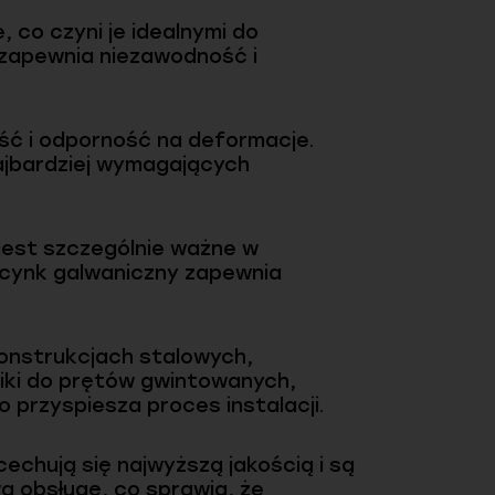
co czyni je idealnymi do
 zapewnia niezawodność i
ość i odporność na deformacje.
najbardziej wymagających
jest szczególnie ważne w
 Ocynk galwaniczny zapewnia
onstrukcjach stalowych,
niki do prętów gwintowanych,
o przyspiesza proces instalacji.
echują się najwyższą jakością i są
 obsługę, co sprawia, że