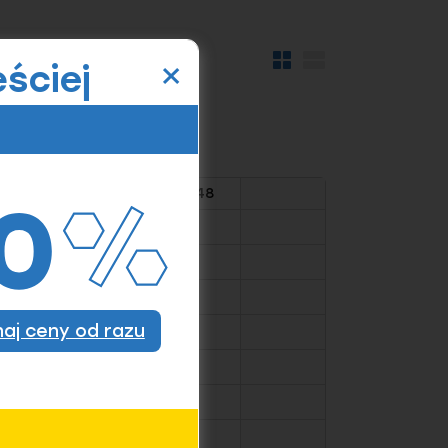
×
Widok
Widok
ściej
kafelków
szczegółów
M36
M42
M48
znaj ceny od razu