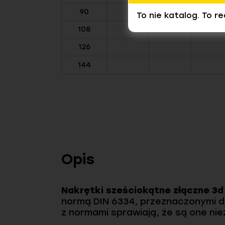
90
To nie katalog. To r
108
126
144
Opis
Nakrętki sześciokątne złączne 3d
normą DIN 6334, przeznaczonymi d
z normami sprawiają, że są one n