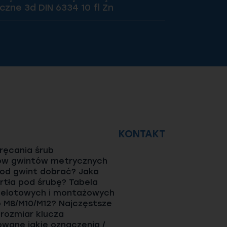
czne 3d DIN 6334 10 fl Zn
KONTAKT
ęcania śrub
ów gwintów metrycznych
pod gwint dobrać? Jaka
rtła pod śrubę? Tabela
elotowych i montażowych
o M8/M10/M12? Najczęstsze
 rozmiar klucza
wane jakie oznaczenia /