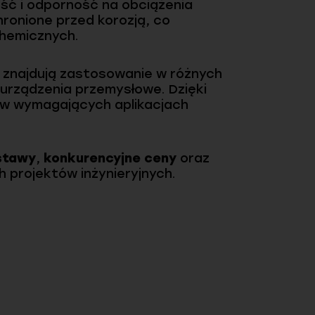
ość i odporność na obciążenia
hronione przed korozją, co
chemicznych.
 znajdują zastosowanie w różnych
 urządzenia przemysłowe. Dzięki
e w wymagających aplikacjach
stawy
,
konkurencyjne ceny
oraz
h projektów inżynieryjnych.