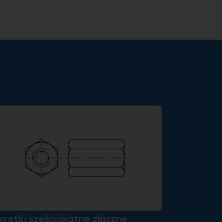
krętki sześciokątne złączne