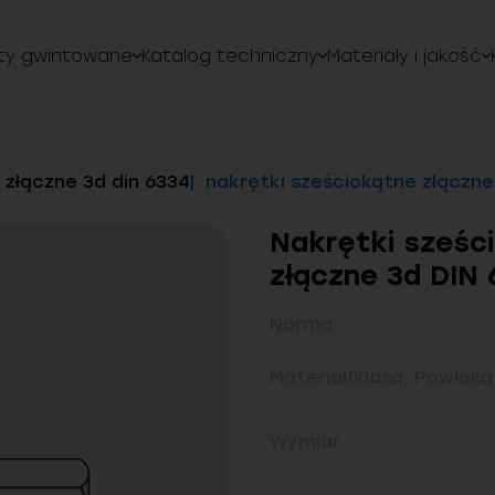
ty gwintowane
Katalog techniczny
Materiały i jakość
złączne 3d din 6334
nakrętki sześciokątne złączne
Nakrętki sześc
złączne 3d DIN 
Norma
Materiał/Klasa, Powłoka
Wymiar