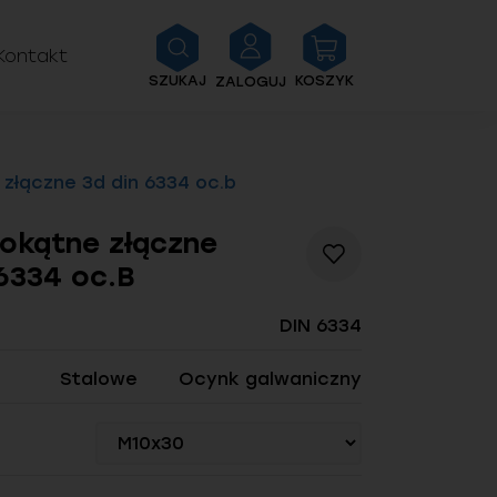
Kontakt
SZUKAJ
KOSZYK
ZALOGUJ
 złączne 3d din 6334 oc.b
iokątne złączne
Dodaj
6334 oc.B
do
listy
życzeń
DIN 6334
Stalowe
Ocynk galwaniczny