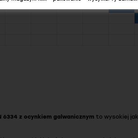
IN 6334 z ocynkiem galwanicznym
to wysokiej ja