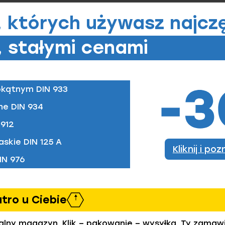
, których
używasz najczę
 stałymi cenami
zamówić)
okątnym DIN 933
M10
M12
M14
M16
M20
ne DIN 934
912
askie DIN 125 A
Kliknij i po
IN 976
utro u Ciebie
ealny magazyn. Klik – pakowanie – wysyłka. Ty zamaw