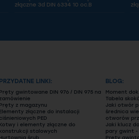
złączne 3d DIN 6334 10 oc.B
złą
PRZYDATNE LINKI:
BLOG:
Pręty gwintowane DIN 976 / DIN 975 na
Moment dokr
zamówienie
Tabela skok
Pręty z magazynu
Jaki otwór 
Elementy złączne do instalacji
średnica wie
ciśnieniowych PED
otworów prz
Kotwy i elementy złączne do
Jaki klucz d
konstrukcji stalowych
pary gwint -
Hurtownia śrub
Pręty gwinto