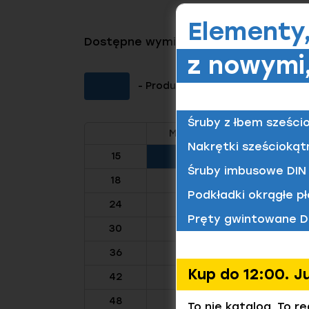
Elementy
Dostępne wymiary tego produktu
z nowymi,
- Produkt dostępny (Kliknij aby 
Śruby z łbem sześci
M5
M6
M8
Nakrętki sześciokąt
15
Śruby imbusowe DIN 
18
Podkładki okrągłe pł
24
Pręty gwintowane D
30
36
Kup do 12:00. J
42
48
To nie katalog. To r