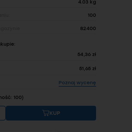
4.03 kg
niu:
100
gazynie
82400
akupie:
54,36 zł
51,65 zł
Poznaj wycenę
ność: 100)
KUP