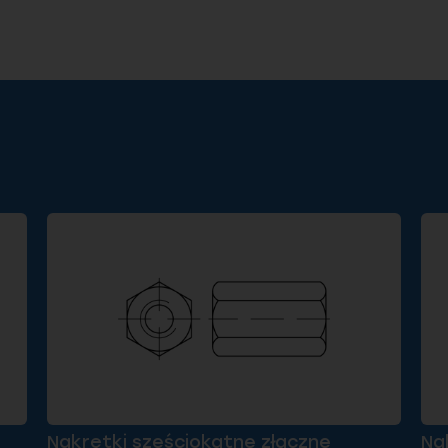
Nakrętki sześciokątne złączne
Na