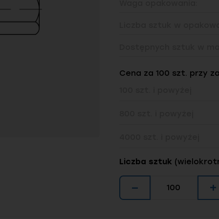
Waga opakowania:
Liczba sztuk w opakowa
Dostępnych sztuk w ma
Cena za 100 szt. przy z
100 szt. i powyżej
800 szt. i powyżej
4000 szt. i powyżej
Liczba sztuk
(wielokrot
−
+