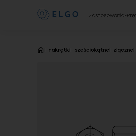
Zastosowania
Prę
nakrętki
sześciokątne
złączne
strona
główna