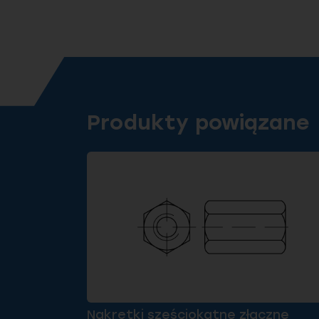
Produkty powiązane
Nakrętki sześciokątne złączne