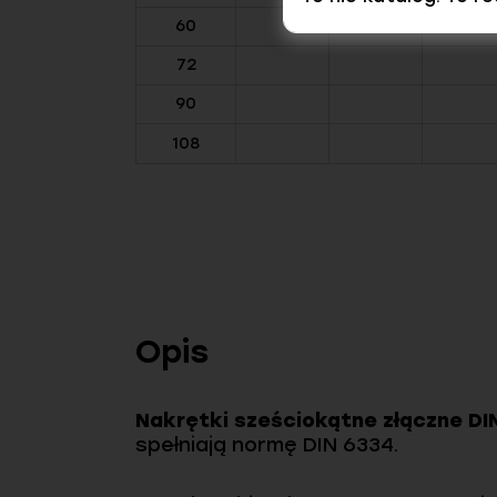
60
72
90
108
Opis
Nakrętki sześciokątne złączne D
spełniają normę DIN 6334.