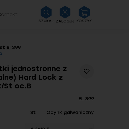
Kontakt
SZUKAJ
KOSZYK
ZALOGUJ
st el 399
b
ętki jednostronne z
Dodaj
alne) Hard Lock z
do
listy
t/St oc.B
życzeń
EL 399
St
Ocynk galwaniczny