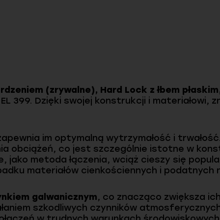
 rdzeniem (zrywalne), Hard Lock z łbem płaskim,
L 399. Dzięki swojej konstrukcji i materiałowi, 
 zapewnia im optymalną wytrzymałość i trwałość.
ia obciążeń, co jest szczególnie istotne w ko
, jako metoda łączenia, wciąż cieszy się popular
padku materiałów cienkościennych i podatnych 
ynkiem galwanicznym
, co znacząco zwiększa ic
iałaniem szkodliwych czynników atmosferycznych
połączeń w trudnych warunkach środowiskowych