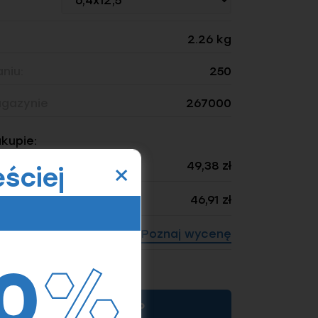
2.26 kg
niu:
250
gazynie
267000
akupie:
×
49,38 zł
ściej
46,91 zł
Poznaj wycenę
ność: 250)
KUP