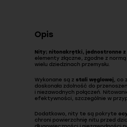
Opis
Nity; nitonakrętki, jednostronne z
elementy złączne, zgodne z normą E
wielu dziedzinach przemysłu.
Wykonane są z
stali węglowej
, co
doskonała zdolność do przenoszen
i niezawodnych połączeń. Nitowanie
efektywności, szczególnie w przy
Dodatkowo, nity te są pokryte
oc
chroni powierzchnię nitu przed dz
długowieczności i niezawodności 