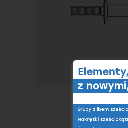
Elementy
z nowymi,
Śruby z łbem sześci
Nakrętki sześciokąt