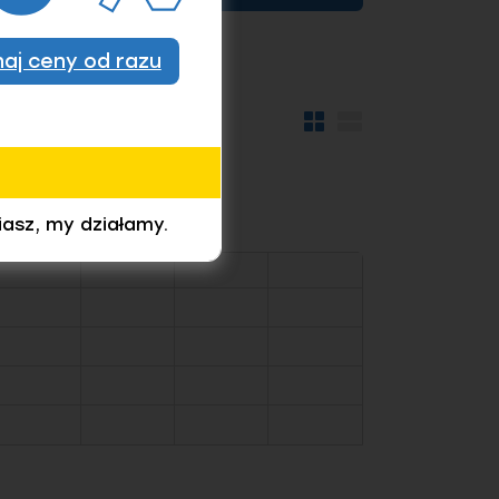
znaj ceny od razu
Widok
Widok
kafelków
szczegółów
iasz, my działamy.