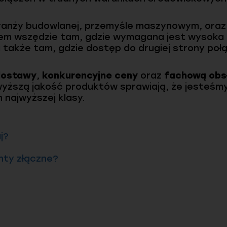
branży budowlanej, przemyśle maszynowym, oraz
iem wszędzie tam, gdzie wymagana jest wysoka
także tam, gdzie dostęp do drugiej strony połą
dostawy
,
konkurencyjne ceny
oraz
fachową obs
wyższą jakość produktów sprawiają, że jesteś
 najwyższej klasy.
j?
nty złączne?