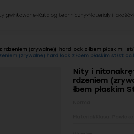
ty gwintowane
Katalog techniczny
Materiały i jakość
z rdzeniem (zrywalne)
hard lock z łbem płaskim
st/
dzeniem (zrywalne) hard lock z łbem płaskim st/st oc.
Nity i nitonakr
rdzeniem (zryw
łbem płaskim S
Norma
Materiał/Klasa, Powłoka