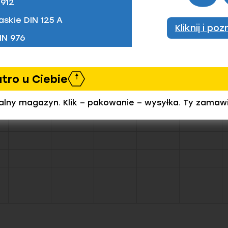
912
askie DIN 125 A
Kliknij i po
IN 976
utro u Ciebie
zamówić)
ealny magazyn. Klik – pakowanie – wysyłka. Ty zamaw