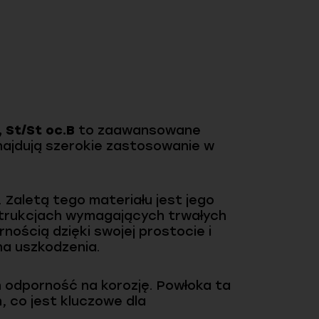
 St/St oc.B
to zaawansowane
znajdują szerokie zastosowanie w
 Zaletą tego materiału jest jego
nstrukcjach wymagających trwałych
nością dzięki swojej prostocie i
na uszkodzenia.
h odporność na korozję. Powłoka ta
, co jest kluczowe dla
.