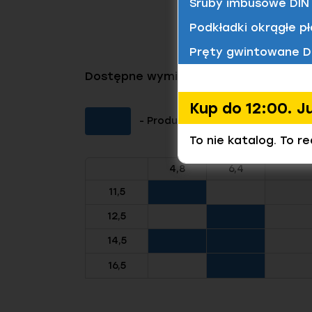
Śruby imbusowe DIN 
Podkładki okrągłe pł
Pręty gwintowane D
Dostępne wymiary tego produktu
Kup do 12:00. J
- Produkt dostępny (Kliknij aby 
To nie katalog. To r
4,8
6,4
11,5
12,5
14,5
16,5