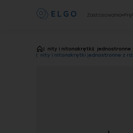
Zastosowania
Prę
nity i nitonakrętki
jednostronne 
strona
nity i nitonakrętki jednostronne z r
główna