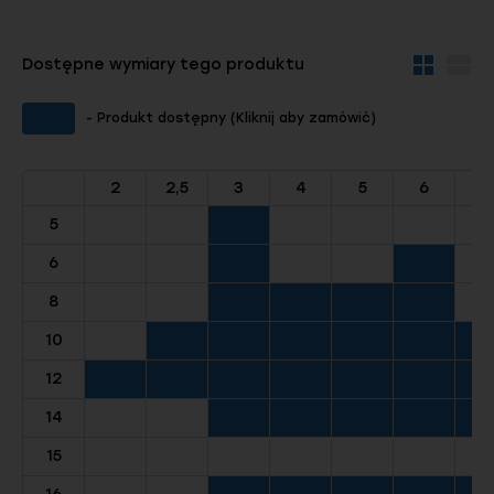
Dostępne wymiary tego produktu
Widok
Wid
kafelków
szc
- Produkt dostępny (Kliknij aby zamówić)
2
2,5
3
4
5
6
8
5
6
8
10
12
14
15