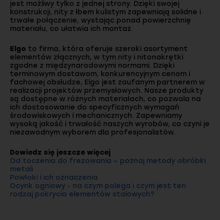
jest możliwy tylko z jednej strony. Dzięki swojej
konstrukcji, nity z łbem kulistym zapewniają solidne i
trwałe połączenie, wystając ponad powierzchnię
materiału, co ułatwia ich montaż.
Elgo
to firma, która oferuje szeroki asortyment
elementów złącznych, w tym nity i nitonakrętki
zgodne z międzynarodowymi normami. Dzięki
terminowym dostawom, konkurencyjnym cenom i
fachowej obsłudze, Elgo jest zaufanym partnerem w
realizacji projektów przemysłowych. Nasze produkty
są dostępne w różnych materiałach, co pozwala na
ich dostosowanie do specyficznych wymagań
środowiskowych i mechanicznych. Zapewniamy
wysoką jakość i trwałość naszych wyrobów, co czyni je
niezawodnym wyborem dla profesjonalistów.
Dowiedz się jeszcze więcej
Od toczenia do frezowania – poznaj metody obróbki
metali
Powłoki i ich oznaczenia
Ocynk ogniowy - na czym polega i czym jest ten
rodzaj pokrycia elementów stalowych?