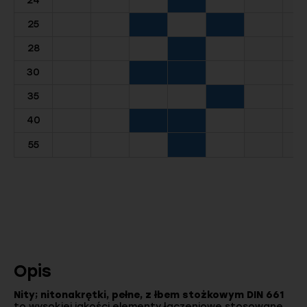
24
25
28
30
35
40
55
Opis
Nity; nitonakrętki, pełne, z łbem stożkowym DIN 661
to wysokiej jakości elementy łączeniowe stosowane