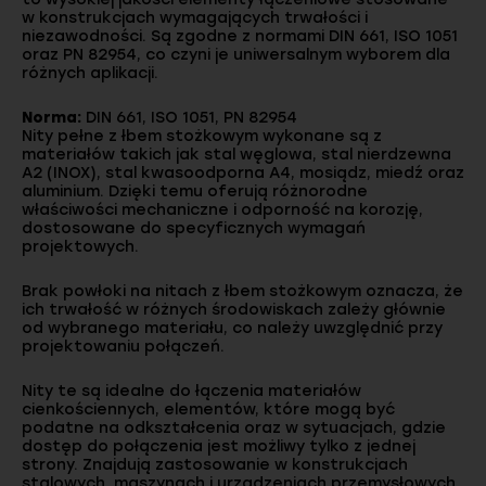
w konstrukcjach wymagających trwałości i
niezawodności. Są zgodne z normami DIN 661, ISO 1051
oraz PN 82954, co czyni je uniwersalnym wyborem dla
różnych aplikacji.
Norma:
DIN 661, ISO 1051, PN 82954
Nity pełne z łbem stożkowym wykonane są z
materiałów takich jak stal węglowa, stal nierdzewna
A2 (INOX), stal kwasoodporna A4, mosiądz, miedź oraz
aluminium. Dzięki temu oferują różnorodne
właściwości mechaniczne i odporność na korozję,
dostosowane do specyficznych wymagań
projektowych.
Brak powłoki na nitach z łbem stożkowym oznacza, że
ich trwałość w różnych środowiskach zależy głównie
od wybranego materiału, co należy uwzględnić przy
projektowaniu połączeń.
Nity te są idealne do łączenia materiałów
cienkościennych, elementów, które mogą być
podatne na odkształcenia oraz w sytuacjach, gdzie
dostęp do połączenia jest możliwy tylko z jednej
strony. Znajdują zastosowanie w konstrukcjach
stalowych, maszynach i urządzeniach przemysłowych