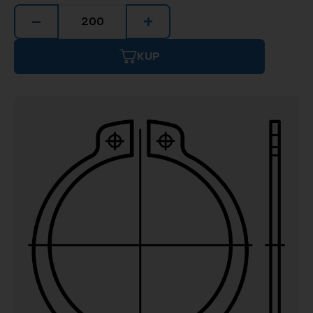
−
+
KUP