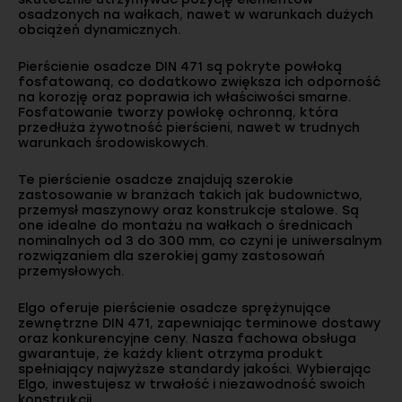
osadzonych na wałkach, nawet w warunkach dużych
obciążeń dynamicznych.
Pierścienie osadcze DIN 471 są pokryte powłoką
fosfatowaną, co dodatkowo zwiększa ich odporność
na korozję oraz poprawia ich właściwości smarne.
Fosfatowanie tworzy powłokę ochronną, która
przedłuża żywotność pierścieni, nawet w trudnych
warunkach środowiskowych.
Te pierścienie osadcze znajdują szerokie
zastosowanie w branżach takich jak budownictwo,
przemysł maszynowy oraz konstrukcje stalowe. Są
one idealne do montażu na wałkach o średnicach
nominalnych od 3 do 300 mm, co czyni je uniwersalnym
rozwiązaniem dla szerokiej gamy zastosowań
przemysłowych.
Elgo oferuje pierścienie osadcze sprężynujące
zewnętrzne DIN 471, zapewniając terminowe dostawy
oraz konkurencyjne ceny. Nasza fachowa obsługa
gwarantuje, że każdy klient otrzyma produkt
spełniający najwyższe standardy jakości. Wybierając
Elgo, inwestujesz w trwałość i niezawodność swoich
konstrukcji.