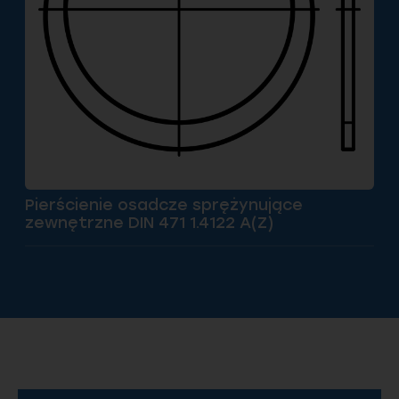
Pierścienie osadcze sprężynujące
zewnętrzne DIN 471 1.4122 A(Z)