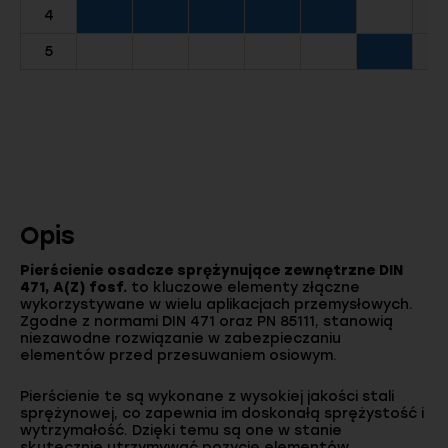
4
5
Opis
Pierścienie osadcze sprężynujące zewnętrzne DIN
471, A(Z) fosf.
to kluczowe elementy złączne
wykorzystywane w wielu aplikacjach przemysłowych.
Zgodne z normami DIN 471 oraz PN 85111, stanowią
niezawodne rozwiązanie w zabezpieczaniu
elementów przed przesuwaniem osiowym.
Pierścienie te są wykonane z wysokiej jakości stali
sprężynowej, co zapewnia im doskonałą sprężystość i
wytrzymałość. Dzięki temu są one w stanie
skutecznie utrzymywać pozycję elementów