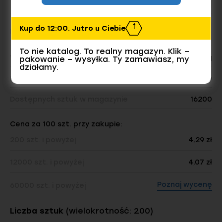
Kup do 12:00. Jutro u Ciebie
Ilość w opakowaniu
To nie katalog. To realny magazyn. Klik –
Waga opakowania:
0.09 kg
pakowanie – wysyłka. Ty zamawiasz, my
działamy.
Liczba sztuk w opakowaniu:
200
Dostępnych sztuk w magazynie
16200
Cena za 100 szt. przy zakupie:
200 szt. i powyżej
4,29 zł
12000 szt. i powyżej
4,07 zł
Poznaj wycenę
60000 szt. i powyżej
Liczba sztuk
(wielokrotność: 200)