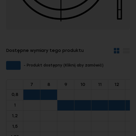
Dostępne wymiary tego produktu
Widok
Wid
kafelków
szc
- Produkt dostępny (Kliknij aby zamówić)
7
8
9
10
11
12
1
0,8
1
1,2
1,5