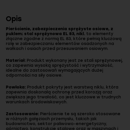
Opis
Pierścienie, zabezpieczenia sprężyste osiowe, z
puklem; stal sprężynowa EL 83, nikl.
to elementy
złączne zgodne z normą EL 83, które pełnią kluczową
rolę w zabezpieczaniu elementów osadzonych na
wałkach i osiach przed przesuwaniem osiowym.
Materiał:
Produkt wykonany jest ze stali sprężynowej,
co zapewnia wysoką sprężystość i wytrzymałość,
idealne do zastosowań wymagających dużej
odporności na siły osiowe.
Powłoka:
Produkt pokryty jest warstwą niklu, która
zapewnia doskonałą ochronę przed korozją oraz
zwiększa jego trwałość, co jest kluczowe w trudnych
warunkach środowiskowych.
Zastosowanie:
Pierścienie te są szeroko stosowane
w różnych gałęziach przemysłu, takich jak
budownictwo, sektor paliwowo-energetyczny,
górnictwo, konstrukcje stalowe oraz w maszynach i