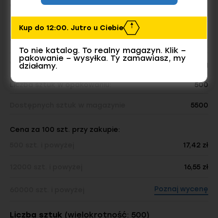
Wymiar
Kup do 12:00. Jutro u Ciebie
Ilość w opakowaniu
To nie katalog. To realny magazyn. Klik –
pakowanie – wysyłka. Ty zamawiasz, my
Waga opakowania:
0.53 kg
działamy.
Liczba sztuk w opakowaniu:
500
Dostępnych sztuk w magazynie
5500
Cena za 100 szt. przy zakupie:
500 szt. i powyżej
17,42 zł
12000 szt. i powyżej
16,55 zł
Poznaj wycenę
60000 szt. i powyżej
Liczba sztuk
(wielokrotność: 500)