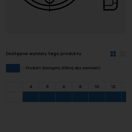
Dostępne wymiary tego produktu
Widok
Wid
kafelków
szc
- Produkt dostępny (Kliknij aby zamówić)
4
5
6
8
10
12
1