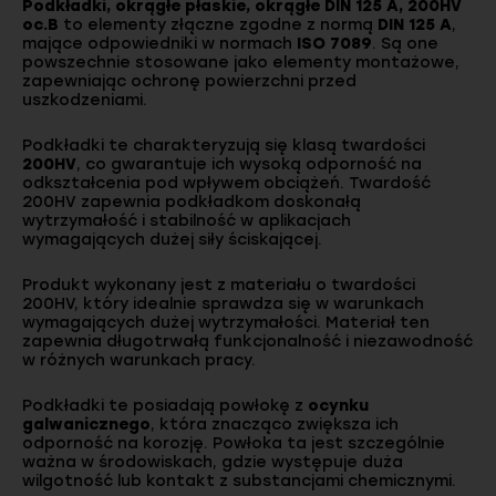
Podkładki, okrągłe płaskie, okrągłe DIN 125 A, 200HV
oc.B
to elementy złączne zgodne z normą
DIN 125 A
,
mające odpowiedniki w normach
ISO 7089
. Są one
powszechnie stosowane jako elementy montażowe,
zapewniając ochronę powierzchni przed
uszkodzeniami.
Podkładki te charakteryzują się klasą twardości
200HV
, co gwarantuje ich wysoką odporność na
odkształcenia pod wpływem obciążeń. Twardość
200HV zapewnia podkładkom doskonałą
wytrzymałość i stabilność w aplikacjach
wymagających dużej siły ściskającej.
Produkt wykonany jest z materiału o twardości
200HV, który idealnie sprawdza się w warunkach
wymagających dużej wytrzymałości. Materiał ten
zapewnia długotrwałą funkcjonalność i niezawodność
w różnych warunkach pracy.
Podkładki te posiadają powłokę z
ocynku
galwanicznego
, która znacząco zwiększa ich
odporność na korozję. Powłoka ta jest szczególnie
ważna w środowiskach, gdzie występuje duża
wilgotność lub kontakt z substancjami chemicznymi.