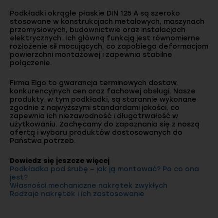
Podkładki okrągłe płaskie DIN 125 A są szeroko
stosowane w konstrukcjach metalowych, maszynach
przemysłowych, budownictwie oraz instalacjach
elektrycznych. Ich główną funkcją jest równomierne
rozłożenie sił mocujących, co zapobiega deformacjom
powierzchni montażowej i zapewnia stabilne
połączenie.
Firma Elgo to gwarancja terminowych dostaw,
konkurencyjnych cen oraz fachowej obsługi. Nasze
produkty, w tym podkładki, są starannie wykonane
zgodnie z najwyższymi standardami jakości, co
zapewnia ich niezawodność i długotrwałość w
użytkowaniu. Zachęcamy do zapoznania się z naszą
ofertą i wyboru produktów dostosowanych do
Państwa potrzeb.
Dowiedz się jeszcze więcej
Podkładka pod śrubę – jak ją montować? Po co ona
jest?
Własności mechaniczne nakrętek zwykłych
Rodzaje nakrętek i ich zastosowanie