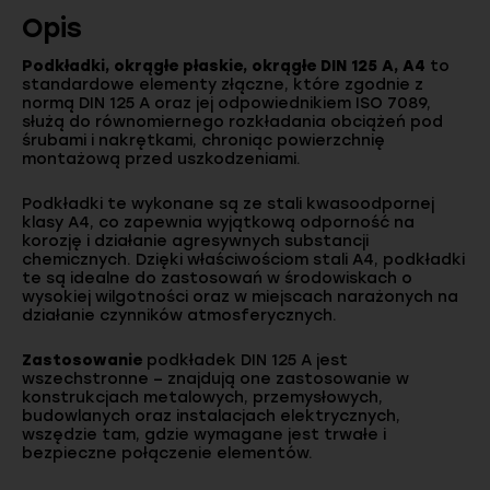
Opis
Podkładki, okrągłe płaskie, okrągłe DIN 125 A, A4
to
standardowe elementy złączne, które zgodnie z
normą DIN 125 A oraz jej odpowiednikiem ISO 7089,
służą do równomiernego rozkładania obciążeń pod
śrubami i nakrętkami, chroniąc powierzchnię
montażową przed uszkodzeniami.
Podkładki te wykonane są ze stali kwasoodpornej
klasy A4, co zapewnia wyjątkową odporność na
korozję i działanie agresywnych substancji
chemicznych. Dzięki właściwościom stali A4, podkładki
te są idealne do zastosowań w środowiskach o
wysokiej wilgotności oraz w miejscach narażonych na
działanie czynników atmosferycznych.
Zastosowanie
podkładek DIN 125 A jest
wszechstronne – znajdują one zastosowanie w
konstrukcjach metalowych, przemysłowych,
budowlanych oraz instalacjach elektrycznych,
wszędzie tam, gdzie wymagane jest trwałe i
bezpieczne połączenie elementów.