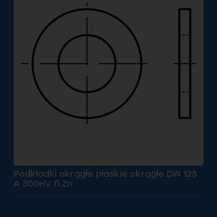
Podkładki okrągłe płaskie okrągłe DIN 125
A 300HV fl Zn