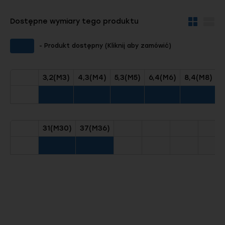
Dostępne wymiary tego produktu
Widok
Wid
kafelków
szc
- Produkt dostępny (Kliknij aby zamówić)
3,2(M3)
4,3(M4)
5,3(M5)
6,4(M6)
8,4(M8)
1
31(M30)
37(M36)