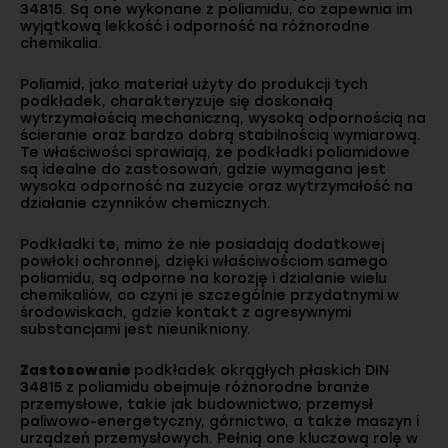
34815. Są one wykonane z poliamidu, co zapewnia im
wyjątkową lekkość i odporność na różnorodne
chemikalia.
Poliamid, jako materiał użyty do produkcji tych
podkładek, charakteryzuje się doskonałą
wytrzymałością mechaniczną, wysoką odpornością na
ścieranie oraz bardzo dobrą stabilnością wymiarową.
Te właściwości sprawiają, że podkładki poliamidowe
są idealne do zastosowań, gdzie wymagana jest
wysoka odporność na zużycie oraz wytrzymałość na
działanie czynników chemicznych.
Podkładki te, mimo że nie posiadają dodatkowej
powłoki ochronnej, dzięki właściwościom samego
poliamidu, są odporne na korozję i działanie wielu
chemikaliów, co czyni je szczególnie przydatnymi w
środowiskach, gdzie kontakt z agresywnymi
substancjami jest nieunikniony.
Zastosowanie
podkładek okrągłych płaskich DIN
34815 z poliamidu obejmuje różnorodne branże
przemysłowe, takie jak budownictwo, przemysł
paliwowo-energetyczny, górnictwo, a także maszyn i
urządzeń przemysłowych. Pełnią one kluczową rolę w