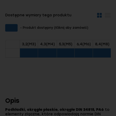
Dostępne wymiary tego produktu
Widok
Wid
kafelków
szc
- Produkt dostępny (Kliknij aby zamówić)
3,2(M3)
4,3(M4)
5,3(M5)
6,4(M6)
8,4(M8)
1
Opis
Podkładki, okrągłe płaskie, okrągłe DIN 34815, PA6
to
elementy złączne, które odpowiadają normie DIN