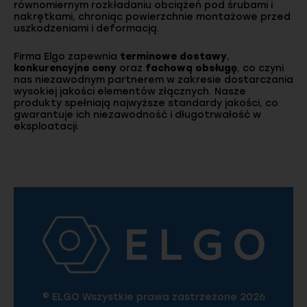
równomiernym rozkładaniu obciążeń pod śrubami i
nakrętkami, chroniąc powierzchnie montażowe przed
uszkodzeniami i deformacją.
Firma Elgo zapewnia
terminowe dostawy
,
konkurencyjne ceny
oraz
fachową obsługę
, co czyni
nas niezawodnym partnerem w zakresie dostarczania
wysokiej jakości elementów złącznych. Nasze
produkty spełniają najwyższe standardy jakości, co
gwarantuje ich niezawodność i długotrwałość w
eksploatacji.
© ELGO Wszystkie prawa zastrzeżone 2026