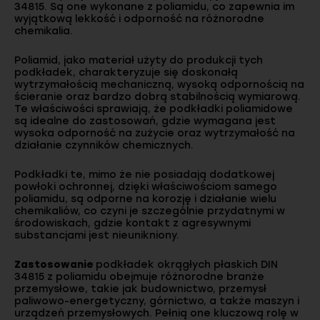
34815. Są one wykonane z poliamidu, co zapewnia im
wyjątkową lekkość i odporność na różnorodne
chemikalia.
Poliamid, jako materiał użyty do produkcji tych
podkładek, charakteryzuje się doskonałą
wytrzymałością mechaniczną, wysoką odpornością na
ścieranie oraz bardzo dobrą stabilnością wymiarową.
Te właściwości sprawiają, że podkładki poliamidowe
są idealne do zastosowań, gdzie wymagana jest
wysoka odporność na zużycie oraz wytrzymałość na
działanie czynników chemicznych.
Podkładki te, mimo że nie posiadają dodatkowej
powłoki ochronnej, dzięki właściwościom samego
poliamidu, są odporne na korozję i działanie wielu
chemikaliów, co czyni je szczególnie przydatnymi w
środowiskach, gdzie kontakt z agresywnymi
substancjami jest nieunikniony.
Zastosowanie
podkładek okrągłych płaskich DIN
34815 z poliamidu obejmuje różnorodne branże
przemysłowe, takie jak budownictwo, przemysł
paliwowo-energetyczny, górnictwo, a także maszyn i
urządzeń przemysłowych. Pełnią one kluczową rolę w