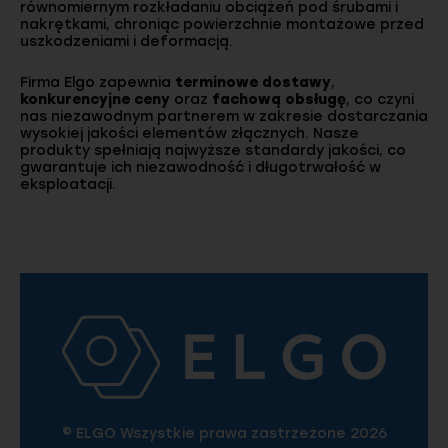
równomiernym rozkładaniu obciążeń pod śrubami i
nakrętkami, chroniąc powierzchnie montażowe przed
uszkodzeniami i deformacją.
Firma Elgo zapewnia
terminowe dostawy
,
konkurencyjne ceny
oraz
fachową obsługę
, co czyni
nas niezawodnym partnerem w zakresie dostarczania
wysokiej jakości elementów złącznych. Nasze
produkty spełniają najwyższe standardy jakości, co
gwarantuje ich niezawodność i długotrwałość w
eksploatacji.
© ELGO Wszystkie prawa zastrzeżone 2026