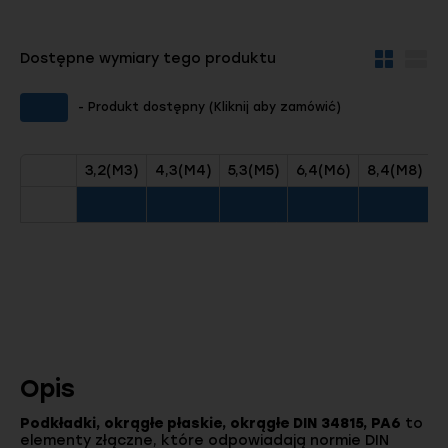
Dostępne wymiary tego produktu
Widok
Wid
kafelków
szc
- Produkt dostępny (Kliknij aby zamówić)
3,2(M3)
4,3(M4)
5,3(M5)
6,4(M6)
8,4(M8)
1
Opis
Podkładki, okrągłe płaskie, okrągłe DIN 34815, PA6
to
elementy złączne, które odpowiadają normie DIN