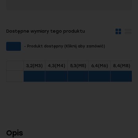
Dostępne wymiary tego produktu
Widok
Wid
kafelków
szc
- Produkt dostępny (Kliknij aby zamówić)
3,2(M3)
4,3(M4)
5,3(M5)
6,4(M6)
8,4(M8)
1
Opis