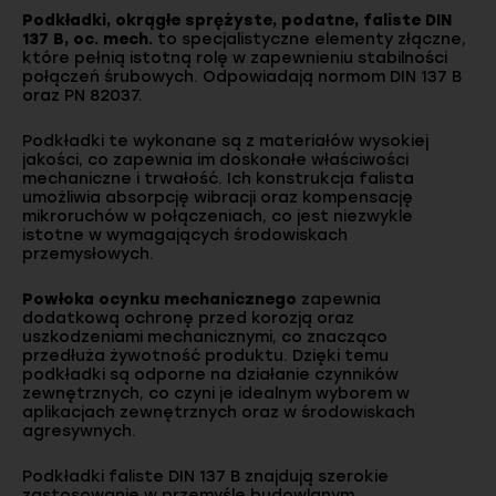
Podkładki, okrągłe sprężyste, podatne, faliste DIN
137 B, oc. mech.
to specjalistyczne elementy złączne,
które pełnią istotną rolę w zapewnieniu stabilności
połączeń śrubowych. Odpowiadają normom DIN 137 B
oraz PN 82037.
Podkładki te wykonane są z materiałów wysokiej
jakości, co zapewnia im doskonałe właściwości
mechaniczne i trwałość. Ich konstrukcja falista
umożliwia absorpcję wibracji oraz kompensację
mikroruchów w połączeniach, co jest niezwykle
istotne w wymagających środowiskach
przemysłowych.
Powłoka ocynku mechanicznego
zapewnia
dodatkową ochronę przed korozją oraz
uszkodzeniami mechanicznymi, co znacząco
przedłuża żywotność produktu. Dzięki temu
podkładki są odporne na działanie czynników
zewnętrznych, co czyni je idealnym wyborem w
aplikacjach zewnętrznych oraz w środowiskach
agresywnych.
Podkładki faliste DIN 137 B znajdują szerokie
zastosowanie w przemyśle budowlanym,