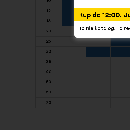
10
12
Kup do 12:00. J
16
To nie katalog. To r
20
25
30
35
40
50
60
70