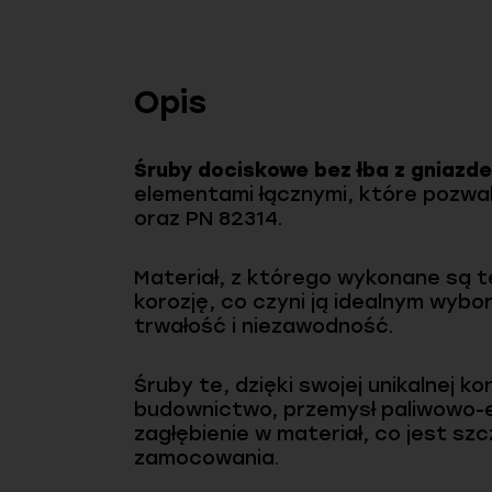
Opis
Śruby dociskowe bez łba z gniazd
elementami łącznymi, które pozwal
oraz PN 82314.
Materiał, z którego wykonane są t
korozję, co czyni ją idealnym wy
trwałość i niezawodność.
Śruby te, dzięki swojej unikalnej k
budownictwo, przemysł paliwowo-en
zagłębienie w materiał, co jest s
zamocowania.