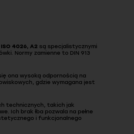
 ISO 4026, A2
są specjalistycznymi
ówki. Normy zamienne to DIN 913
 się ona wysoką odpornością na
dowiskowych, gdzie wymagana jest
ch technicznych, takich jak
e. Ich brak łba pozwala na pełne
estetycznego i funkcjonalnego