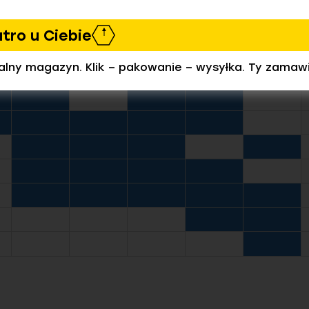
utro u Ciebie
ealny magazyn. Klik – pakowanie – wysyłka. Ty zamaw