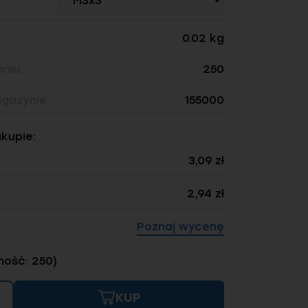
0.02 kg
niu:
250
gazynie
155000
akupie:
3,09 zł
2,94 zł
Poznaj wycenę
ność: 250)
KUP