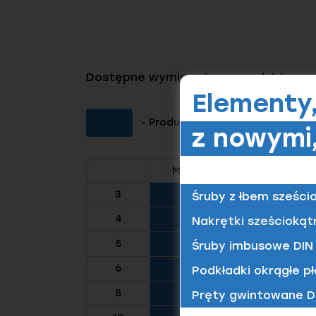
Dostępne wymiary tego produktu
Elementy
- Produkt dostępny (Kliknij aby 
z nowymi,
M3
M4
M5
3
Śruby z łbem sześci
4
Nakrętki sześciokąt
5
Śruby imbusowe DIN 
6
Podkładki okrągłe pł
8
Pręty gwintowane D