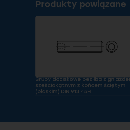
Produkty powiązane
Śruby dociskowe bez łba z gniazd
sześciokątnym z końcem ściętym
(płaskim) DIN 913 45H