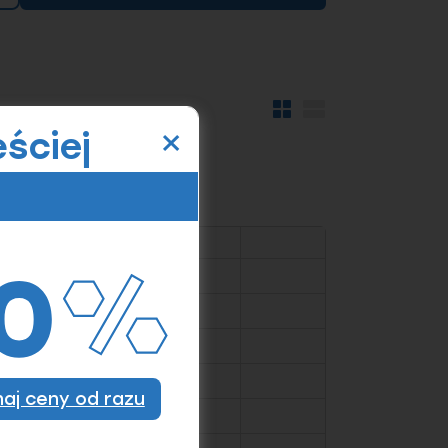
×
Widok
Widok
kafelków
szczegółów
ściej
znaj ceny od razu