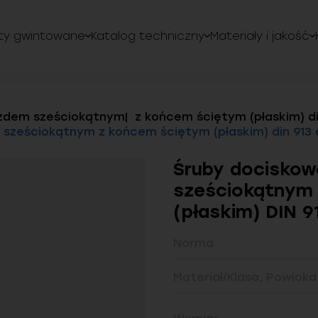
ty gwintowane
Katalog techniczny
Materiały i jakość
azdem sześciokątnym
z końcem ściętym (płaskim) di
 sześciokątnym z końcem ściętym (płaskim) din 913 
Śruby dociskow
sześciokątnym
(płaskim) DIN 9
Norma
Materiał/Klasa, Powłoka