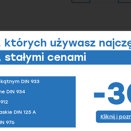
, których
używasz najczę
zamówić)
 stałymi cenami
M6
M8
M10
M12
M16
okątnym DIN 933
ne DIN 934
912
askie DIN 125 A
Kliknij i po
IN 976