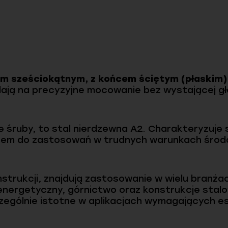
em sześciokątnym, z końcem ściętym (płaskim)
ają na precyzyjne mocowanie bez wystającej gł
e śruby, to stal nierdzewna A2. Charakteryzuje
borem do zastosowań w trudnych warunkach śro
onstrukcji, znajdują zastosowanie w wielu branża
ergetyczny, górnictwo oraz konstrukcje stalow
zczególnie istotne w aplikacjach wymagających 