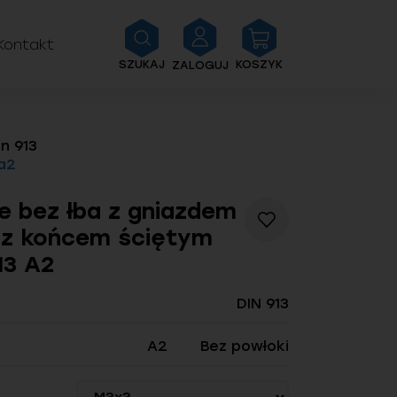
Kontakt
SZUKAJ
KOSZYK
ZALOGUJ
n 913
a2
e bez łba z gniazdem
Dodaj
 z końcem ściętym
do
listy
13 A2
życzeń
DIN 913
A2
Bez powłoki