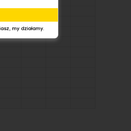
iasz, my działamy.