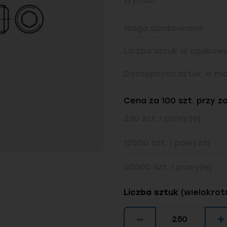
Wymiar
Waga opakowania:
Liczba sztuk w opakowa
Dostępnych sztuk w ma
Cena za 100 szt. przy z
250 szt. i powyżej
12000 szt. i powyżej
60000 szt. i powyżej
Liczba sztuk
(wielokrot
−
+