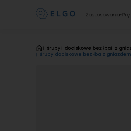
Zastosowania
Prę
śruby
dociskowe bez łba
z gni
strona
śruby dociskowe bez łba z gniazdem
główna