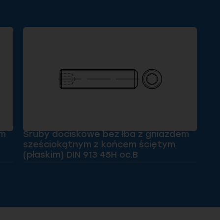
em
Śruby dociskowe bez łba z gniazdem
sześciokątnym z końcem ściętym
(płaskim) DIN 913 45H oc.B