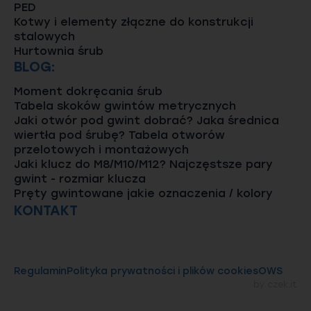
PED
Kotwy i elementy złączne do konstrukcji
stalowych
Hurtownia śrub
BLOG:
Moment dokręcania śrub
Tabela skoków gwintów metrycznych
Jaki otwór pod gwint dobrać? Jaka średnica
wiertła pod śrubę? Tabela otworów
przelotowych i montażowych
Jaki klucz do M8/M10/M12? Najczęstsze pary
gwint - rozmiar klucza
Pręty gwintowane jakie oznaczenia / kolory
KONTAKT
Regulamin
Polityka prywatności i plików cookies
OWS
by
czek.it