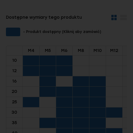
Dostępne wymiary tego produktu
Widok
Wid
kafelków
szc
- Produkt dostępny (Kliknij aby zamówić)
M4
M5
M6
M8
M10
M12
10
12
16
20
25
30
35