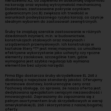
nierdzewna A2, co zapewnia im doskonałą odporność
na korozję oraz wysoką wytrzymałość mechaniczną.
Dodatkowo, zastosowane pokrycie ocynkiem
galwanicznym (oc.B) zwiększa ich trwałość w
warunkach podwyższonego ryzyka korozji, co czyni je
idealnym wyborem do zastosowań zewnętrznych.
Śruby te znajdują szerokie zastosowanie w różnych
dziedzinach inżynierii, m.in. w budownictwie,
konstrukcjach stalowych oraz maszynach i
urządzeniach przemysłowych. Ich konstrukcja w
kształcie litery "T" jest mniej masywna, co umożliwia
efektywne wykorzystanie jako uchwyty czy ręczne
elementy zaciskowe, szczególnie tam, gdzie
wymagana jest szybka regulacja lub wymiana
elementów bez użycia narzędzi.
Firma Elgo dostarcza śruby skrzydełkowe EL 265 z
dbałością o najwyższe standardy jakości. Oferujemy
terminowe dostawy, konkurencyjne ceny oraz
fachową obsługę, co sprawia, że nasza oferta jest
dedykowana specjalistom ceniącym niezawodność i
innowacyjność. Zapraszamy do zapoznania się z
pełnym asortymentem śrub skrzydełkowych w wersji
amerykańskiej EL 265 i skorzystania z naszej bogatej
oferty.