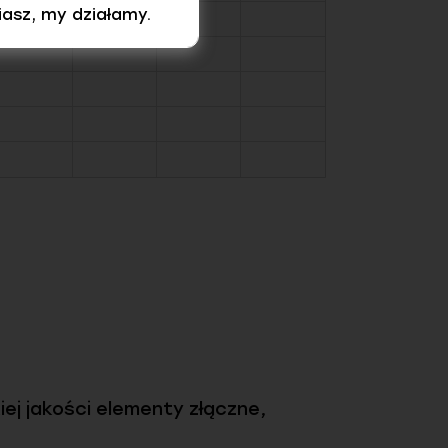
iasz, my działamy.
ej jakości elementy złączne,