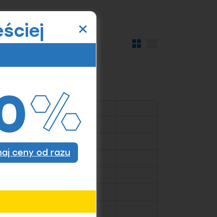
×
ściej
Widok
Widok
kafelków
szczegółów
znaj ceny od razu