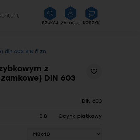
Kontakt
SZUKAJ
KOSZYK
ZALOGUJ
din 603 8.8 fl zn
rzybkowym z
Dodaj
(zamkowe) DIN 603
do
listy
życzeń
DIN 603
8.8
Ocynk płatkowy