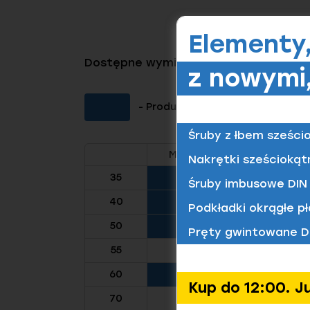
Elementy
Dostępne wymiary tego produktu
z nowymi,
- Produkt dostępny (Kliknij aby 
Śruby z łbem sześci
M6
M8
M10
Nakrętki sześciokąt
35
Śruby imbusowe DIN 
40
Podkładki okrągłe pł
50
Pręty gwintowane D
55
60
Kup do 12:00. J
70