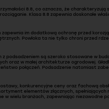
rzymałości 8.8, co oznacza, że charakteryzują
rozciąganie. Klasa 8.8 zapewnia doskonałe wł
 zapewnia im dodatkową ochronę przed korozją,
rznych. Powłoka ta nie tylko chroni przed rdze
 z podsadzeniem są szeroko stosowane w budo
ch oraz w małej architekturze ogrodowej. Gład
zeństwo połączeń. Podsadzenie natomiast zabe
 dostawy, konkurencyjne ceny oraz fachową ob
asortyment elementów złącznych, spełniających
e w wielu branżach, zapewniając niezawodne p