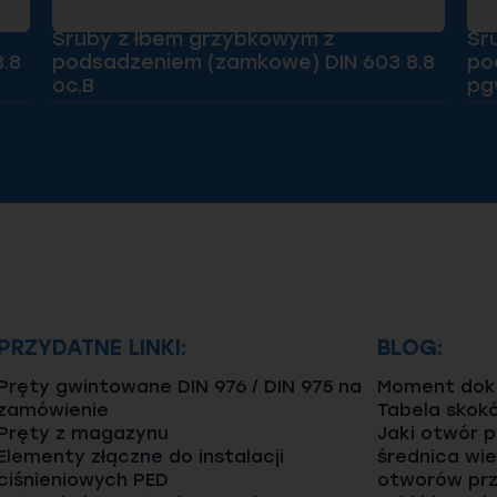
Śruby z łbem grzybkowym z
Śr
.8
podsadzeniem (zamkowe) DIN 603 8.8
po
oc.B
pg
PRZYDATNE LINKI:
BLOG:
Pręty gwintowane DIN 976 / DIN 975 na
Moment dokr
zamówienie
Tabela skok
Pręty z magazynu
Jaki otwór 
Elementy złączne do instalacji
średnica wie
ciśnieniowych PED
otworów prz