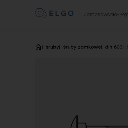
Zastosowania
Prę
śruby
śruby zamkowe
din 603
strona
główna