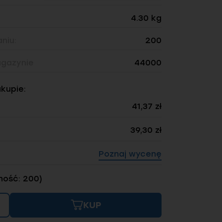
4.30 kg
niu:
200
gazynie
44000
akupie:
41,37 zł
39,30 zł
Poznaj wycenę
ność: 200)
KUP