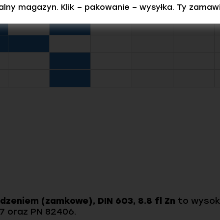
ealny magazyn. Klik – pakowanie – wysyłka. Ty zamaw
dzeniem (zamkowe), DIN 603, 8.8 fl Zn
to wysoki
7 oraz PN 82406.