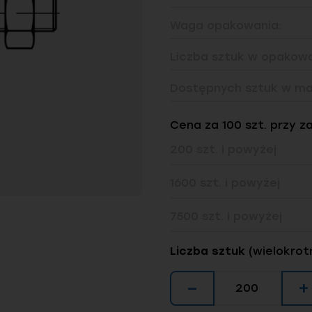
Waga opakowania:
Liczba sztuk w opakowa
Dostępnych sztuk w ma
Cena za 100 szt. przy z
200 szt. i powyżej
1600 szt. i powyżej
7500 szt. i powyżej
Liczba sztuk
(wielokrot
−
+