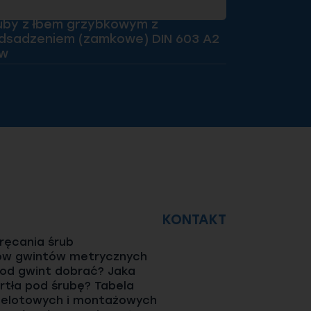
uby z łbem grzybkowym z
Śruby z łb
dsadzeniem (zamkowe) DIN 603 A2
podsadzen
w
pgw
KONTAKT
ęcania śrub
ów gwintów metrycznych
pod gwint dobrać? Jaka
rtła pod śrubę? Tabela
elotowych i montażowych