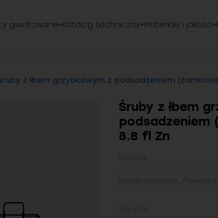
ty gwintowane
Katalog techniczny
Materiały i jakość
śruby z łbem grzybkowym z podsadzeniem (zamkowe) 
Śruby z łbem g
podsadzeniem 
8.8 fl Zn
Norma
Materiał/Klasa, Powłoka
Wymiar