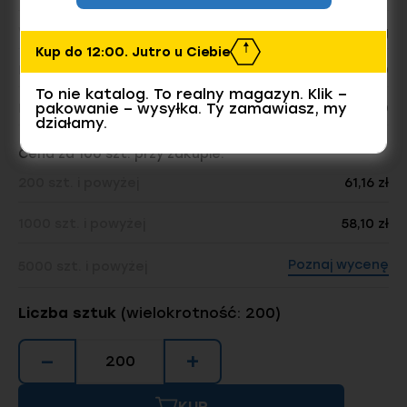
Waga opakowania:
6.46 kg
Kup do 12:00. Jutro u Ciebie
Liczba sztuk w opakowaniu:
200
To nie katalog. To realny magazyn. Klik –
pakowanie – wysyłka. Ty zamawiasz, my
Dostępnych sztuk w magazynie
6400
działamy.
Cena za 100 szt. przy zakupie:
200 szt. i powyżej
61,16 zł
1000 szt. i powyżej
58,10 zł
Poznaj wycenę
5000 szt. i powyżej
Liczba sztuk
(wielokrotność: 200)
−
+
KUP