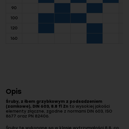
90
100
120
160
Opis
Śruby, z łbem grzybkowym z podsadzeniem
(zamkowe), DIN 603, 8.8 fl Zn
to wysokiej jakości
elementy złączne, zgodne z normami DIN 603, ISO
8677 oraz PN 82406.
Śruby te wykonane są w klasie wytrzymałości 8.8, co