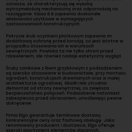
oznacza, że charakteryzują się wysoką
wytrzymałością mechaniczną oraz odpornością na
rozciąganie. Klasa 8.8 zapewnia doskonałe
właściwości użytkowe w wymagających
zastosowaniach konstrukcyjnych.
Pokrycie śrub ocynkiem płatkowym zapewnia im
dodatkową ochronę przed korozją, co jest istotne w
przypadku stosowania ich w warunkach
zewnętrznych. Powłoka ta nie tylko chroni przed
rdzewieniem, ale również nadaje estetyczny wygląd.
Śruby zamkowe z łbem grzybkowym z podsadzeniem
są szeroko stosowane w budownictwie, przy montażu
ogrodzeń, konstrukcjach drewnianych oraz w małej
architekturze ogrodowej. Gładki łeb utrudnia
demontaż od strony zewnętrznej, co zwiększa
bezpieczeństwo połączeń. Podsadzenie natomiast
zabezpiecza przed obracaniem, umożliwiając pewne
dokręcenie.
Firma Elgo gwarantuje terminowe dostawy,
konkurencyjne ceny oraz fachową obsługę. Jako
renomowany producent i dostawca, Elgo oferuje
szeroki asortyment elementów złącznych,