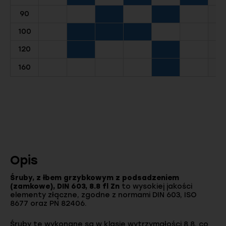
90
100
120
160
Opis
Śruby, z łbem grzybkowym z podsadzeniem
(zamkowe), DIN 603, 8.8 fl Zn
to wysokiej jakości
elementy złączne, zgodne z normami DIN 603, ISO
8677 oraz PN 82406.
Śruby te wykonane są w klasie wytrzymałości 8.8, co