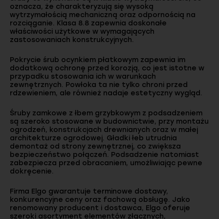
oznacza, że charakteryzują się wysoką
wytrzymałością mechaniczną oraz odpornością na
rozciąganie. Klasa 8.8 zapewnia doskonałe
właściwości użytkowe w wymagających
zastosowaniach konstrukcyjnych.
Pokrycie śrub ocynkiem płatkowym zapewnia im
dodatkową ochronę przed korozją, co jest istotne w
przypadku stosowania ich w warunkach
zewnętrznych. Powłoka ta nie tylko chroni przed
rdzewieniem, ale również nadaje estetyczny wygląd.
Śruby zamkowe z łbem grzybkowym z podsadzeniem
są szeroko stosowane w budownictwie, przy montażu
ogrodzeń, konstrukcjach drewnianych oraz w małej
architekturze ogrodowej. Gładki łeb utrudnia
demontaż od strony zewnętrznej, co zwiększa
bezpieczeństwo połączeń. Podsadzenie natomiast
zabezpiecza przed obracaniem, umożliwiając pewne
dokręcenie.
Firma Elgo gwarantuje terminowe dostawy,
konkurencyjne ceny oraz fachową obsługę. Jako
renomowany producent i dostawca, Elgo oferuje
szeroki asortyment elementów złącznych,