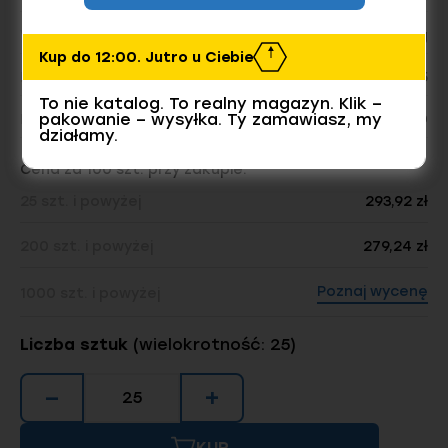
Waga opakowania:
3.74 kg
Kup do 12:00. Jutro u Ciebie
Liczba sztuk w opakowaniu:
25
To nie katalog. To realny magazyn. Klik –
pakowanie – wysyłka. Ty zamawiasz, my
Dostępnych sztuk w magazynie
1800
działamy.
Cena za 100 szt. przy zakupie:
25 szt. i powyżej
293,92 zł
200 szt. i powyżej
279,24 zł
Poznaj wycenę
1000 szt. i powyżej
Liczba sztuk
(wielokrotność: 25)
−
+
KUP