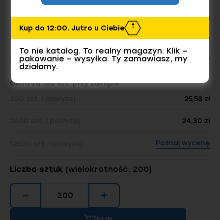
Waga opakowania:
2.71 kg
Kup do 12:00. Jutro u Ciebie
Liczba sztuk w opakowaniu:
200
To nie katalog. To realny magazyn. Klik –
pakowanie – wysyłka. Ty zamawiasz, my
Dostępnych sztuk w magazynie
4600
działamy.
Cena za 100 szt. przy zakupie:
200 szt. i powyżej
25,58 zł
2600 szt. i powyżej
24,30 zł
Poznaj wycenę
12500 szt. i powyżej
Liczba sztuk
(wielokrotność: 200)
−
+
KUP