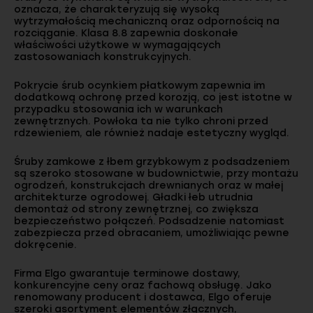
oznacza, że charakteryzują się wysoką
wytrzymałością mechaniczną oraz odpornością na
rozciąganie. Klasa 8.8 zapewnia doskonałe
właściwości użytkowe w wymagających
zastosowaniach konstrukcyjnych.
Pokrycie śrub ocynkiem płatkowym zapewnia im
dodatkową ochronę przed korozją, co jest istotne w
przypadku stosowania ich w warunkach
zewnętrznych. Powłoka ta nie tylko chroni przed
rdzewieniem, ale również nadaje estetyczny wygląd.
Śruby zamkowe z łbem grzybkowym z podsadzeniem
są szeroko stosowane w budownictwie, przy montażu
ogrodzeń, konstrukcjach drewnianych oraz w małej
architekturze ogrodowej. Gładki łeb utrudnia
demontaż od strony zewnętrznej, co zwiększa
bezpieczeństwo połączeń. Podsadzenie natomiast
zabezpiecza przed obracaniem, umożliwiając pewne
dokręcenie.
Firma Elgo gwarantuje terminowe dostawy,
konkurencyjne ceny oraz fachową obsługę. Jako
renomowany producent i dostawca, Elgo oferuje
szeroki asortyment elementów złącznych,