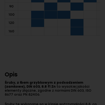
90
100
120
160
Opis
Śruby, z łbem grzybkowym z podsadzeniem
(zamkowe), DIN 603, 8.8 fl Zn
to wysokiej jakości
elementy złączne, zgodne z normami DIN 603, ISO
8677 oraz PN 82406.
Śruby te wykonane są w klasie wytrzymałości 8.8, co