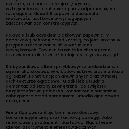
oznacza, że charakteryzują się wysoką
wytrzymałością mechaniczną oraz odpornością na
rozciąganie. Klasa 8.8 zapewnia doskonałe
właściwości użytkowe w wymagających
zastosowaniach konstrukcyjnych.
Pokrycie śrub ocynkiem płatkowym zapewnia im
dodatkową ochronę przed korozją, co jest istotne w
przypadku stosowania ich w warunkach
zewnętrznych. Powłoka ta nie tylko chroni przed
rdzewieniem, ale również nadaje estetyczny wygląd.
Śruby zamkowe z łbem grzybkowym z podsadzeniem
są szeroko stosowane w budownictwie, przy montażu
ogrodzeń, konstrukcjach drewnianych oraz w małej
architekturze ogrodowej. Gładki łeb utrudnia
demontaż od strony zewnętrznej, co zwiększa
bezpieczeństwo połączeń. Podsadzenie natomiast
zabezpiecza przed obracaniem, umożliwiając pewne
dokręcenie.
Firma Elgo gwarantuje terminowe dostawy,
konkurencyjne ceny oraz fachową obsługę. Jako
renomowany producent i dostawca, Elgo oferuje
szeroki asortyment elementów złącznych,