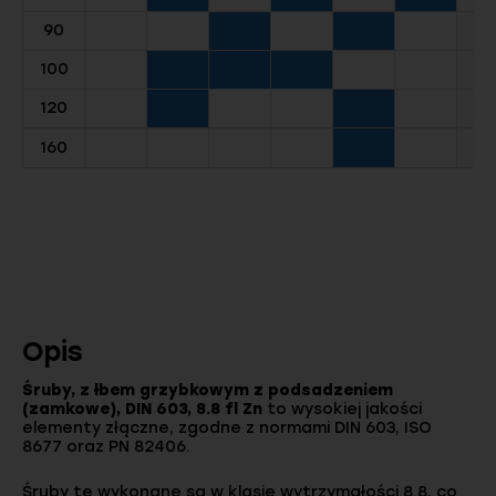
90
100
120
160
Opis
Śruby, z łbem grzybkowym z podsadzeniem
(zamkowe), DIN 603, 8.8 fl Zn
to wysokiej jakości
elementy złączne, zgodne z normami DIN 603, ISO
8677 oraz PN 82406.
Śruby te wykonane są w klasie wytrzymałości 8.8, co