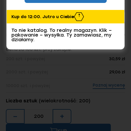
Waga opakowania:
3.09 kg
Kup do 12:00. Jutro u Ciebie
Liczba sztuk w opakowaniu:
200
To nie katalog. To realny magazyn. Klik –
pakowanie – wysyłka. Ty zamawiasz, my
Dostępnych sztuk w magazynie
56200
działamy.
Cena za 100 szt. przy zakupie:
200 szt. i powyżej
30,59 zł
2000 szt. i powyżej
29,06 zł
Poznaj wycenę
10000 szt. i powyżej
Liczba sztuk
(wielokrotność: 200)
−
+
KUP