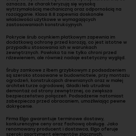
oznacza, że charakteryzują się wysoką
wytrzymałością mechaniczną oraz odpornością na
rozciąganie. Klasa 8.8 zapewnia doskonałe
właściwości użytkowe w wymagających
zastosowaniach konstrukcyjnych.
Pokrycie śrub ocynkiem płatkowym zapewnia im
dodatkową ochronę przed korozją, co jest istotne w
przypadku stosowania ich w warunkach
zewnętrznych. Powłoka ta nie tylko chroni przed
rdzewieniem, ale również nadaje estetyczny wygląd.
Śruby zamkowe z łbem grzybkowym z podsadzeniem
są szeroko stosowane w budownictwie, przy montażu
ogrodzeń, konstrukcjach drewnianych oraz w małej
architekturze ogrodowej. Gładki łeb utrudnia
demontaż od strony zewnętrznej, co zwiększa
bezpieczeństwo połączeń. Podsadzenie natomiast
zabezpiecza przed obracaniem, umożliwiając pewne
dokręcenie.
Firma Elgo gwarantuje terminowe dostawy,
konkurencyjne ceny oraz fachową obsługę. Jako
renomowany producent i dostawca, Elgo oferuje
szeroki asortyment elementów złącznych,