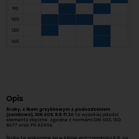
90
100
120
160
Opis
Śruby, z łbem grzybkowym z podsadzeniem
(zamkowe), DIN 603, 8.8 fl Zn
to wysokiej jakości
elementy złączne, zgodne z normami DIN 603, ISO
8677 oraz PN 82406.
Śruby te wykonane są w klasie wytrzymałości 8.8, co