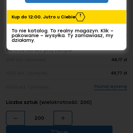
Waga opakowania:
5.10 kg
Kup do 12:00. Jutro u Ciebie
Liczba sztuk w opakowaniu:
200
To nie katalog. To realny magazyn. Klik –
pakowanie – wysyłka. Ty zamawiasz, my
Dostępnych sztuk w magazynie
2800
działamy.
Cena za 100 szt. przy zakupie:
200 szt. i powyżej
48,17 zł
1200 szt. i powyżej
45,77 zł
Poznaj wycenę
6000 szt. i powyżej
Liczba sztuk
(wielokrotność: 200)
−
+
KUP