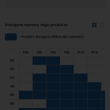
Dostępne wymiary tego produktu
Widok
Wid
kafelków
szc
- Produkt dostępny (Kliknij aby zamówić)
M4
M5
M6
M8
M10
M12
M1
30
35
40
45
50
55