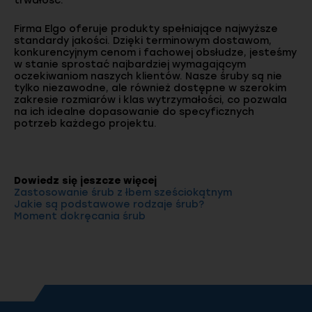
trwałość.
Firma Elgo oferuje produkty spełniające najwyższe
standardy jakości. Dzięki terminowym dostawom,
konkurencyjnym cenom i fachowej obsłudze, jesteśmy
w stanie sprostać najbardziej wymagającym
oczekiwaniom naszych klientów. Nasze śruby są nie
tylko niezawodne, ale również dostępne w szerokim
zakresie rozmiarów i klas wytrzymałości, co pozwala
na ich idealne dopasowanie do specyficznych
potrzeb każdego projektu.
Dowiedz się jeszcze więcej
Zastosowanie śrub z łbem sześciokątnym
Jakie są podstawowe rodzaje śrub?
Moment dokręcania śrub