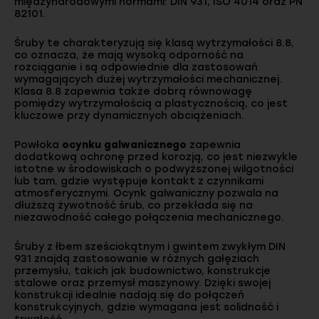
międzynarodowymi normami: DIN 931, ISO 4014 oraz PN
82101.
Śruby te charakteryzują się klasą wytrzymałości 8.8,
co oznacza, że mają wysoką odporność na
rozciąganie i są odpowiednie dla zastosowań
wymagających dużej wytrzymałości mechanicznej.
Klasa 8.8 zapewnia także dobrą równowagę
pomiędzy wytrzymałością a plastycznością, co jest
kluczowe przy dynamicznych obciążeniach.
Powłoka
ocynku galwanicznego
zapewnia
dodatkową ochronę przed korozją, co jest niezwykle
istotne w środowiskach o podwyższonej wilgotności
lub tam, gdzie występuje kontakt z czynnikami
atmosferycznymi. Ocynk galwaniczny pozwala na
dłuższą żywotność śrub, co przekłada się na
niezawodność całego połączenia mechanicznego.
Śruby z łbem sześciokątnym i gwintem zwykłym DIN
931 znajdą zastosowanie w różnych gałęziach
przemysłu, takich jak budownictwo, konstrukcje
stalowe oraz przemysł maszynowy. Dzięki swojej
konstrukcji idealnie nadają się do połączeń
konstrukcyjnych, gdzie wymagana jest solidność i