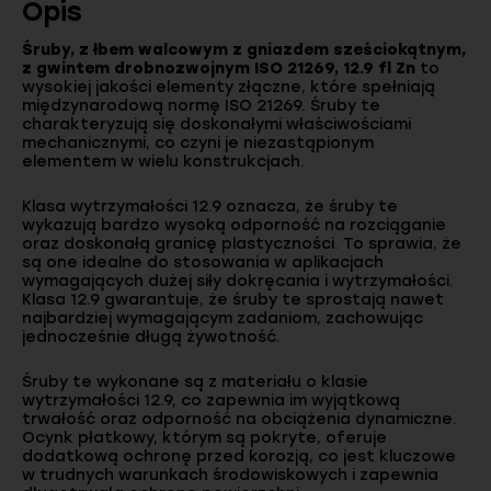
Opis
Śruby, z łbem walcowym z gniazdem sześciokątnym,
z gwintem drobnozwojnym ISO 21269, 12.9 fl Zn
to
wysokiej jakości elementy złączne, które spełniają
międzynarodową normę ISO 21269. Śruby te
charakteryzują się doskonałymi właściwościami
mechanicznymi, co czyni je niezastąpionym
elementem w wielu konstrukcjach.
Klasa wytrzymałości 12.9 oznacza, że śruby te
wykazują bardzo wysoką odporność na rozciąganie
oraz doskonałą granicę plastyczności. To sprawia, że
są one idealne do stosowania w aplikacjach
wymagających dużej siły dokręcania i wytrzymałości.
Klasa 12.9 gwarantuje, że śruby te sprostają nawet
najbardziej wymagającym zadaniom, zachowując
jednocześnie długą żywotność.
Śruby te wykonane są z materiału o klasie
wytrzymałości 12.9, co zapewnia im wyjątkową
trwałość oraz odporność na obciążenia dynamiczne.
Ocynk płatkowy, którym są pokryte, oferuje
dodatkową ochronę przed korozją, co jest kluczowe
w trudnych warunkach środowiskowych i zapewnia