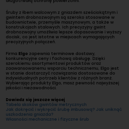
długotrwałą ochronę powierzchni.
Śruby z łbem walcowym z gniazdem sześciokątnym i
gwintem drobnozwojnym są szeroko stosowane w
budownictwie, przemyśle maszynowym, a także w
konstrukcjach stalowych. Ich precyzyjny gwint
drobnozwojny umożliwia lepsze dopasowanie i wyższy
docisk, co jest istotne w miejscach wymagających
precyzyjnych połączeń.
Firma
Elgo
zapewnia terminowe dostawy,
konkurencyjne ceny i fachową obsługę. Dzięki
szerokiemu asortymentowi produktów oraz
zaawansowanemu wsparciu technicznemu, Elgo jest
w stanie dostarczyć rozwiązania dostosowane do
indywidualnych potrzeb klientów z różnych branż.
Wybierając produkty Elgo, masz pewność najwyższej
jakości i niezawodności.
Dowiedz się jeszcze więcej
Tabela skoków gwintów metrycznych
Jak dokręcić i wykręcić śrubę imbusową? Jak uniknąć
uszkodzenia gniazda?
Własności mechaniczne i fizyczne śrub