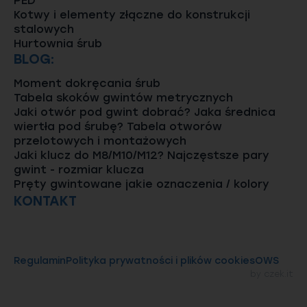
PED
Kotwy i elementy złączne do konstrukcji
stalowych
Hurtownia śrub
BLOG:
Moment dokręcania śrub
Tabela skoków gwintów metrycznych
Jaki otwór pod gwint dobrać? Jaka średnica
wiertła pod śrubę? Tabela otworów
przelotowych i montażowych
Jaki klucz do M8/M10/M12? Najczęstsze pary
gwint - rozmiar klucza
Pręty gwintowane jakie oznaczenia / kolory
KONTAKT
Regulamin
Polityka prywatności i plików cookies
OWS
by
czek.it