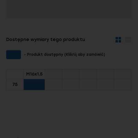
Dostępne wymiary tego produktu
Widok
Wid
kafelków
szc
- Produkt dostępny (Kliknij aby zamówić)
M16x1,5
75