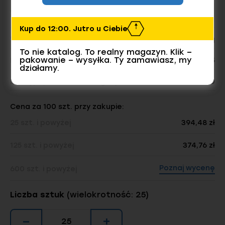
Wymiar
Kup do 12:00. Jutro u Ciebie
Waga opakowania:
3.74 kg
To nie katalog. To realny magazyn. Klik –
pakowanie – wysyłka. Ty zamawiasz, my
Liczba sztuk w opakowaniu:
25
działamy.
Dostępnych sztuk w magazynie
5550
Cena za 100 szt. przy zakupie:
25 szt. i powyżej
394,48 zł
125 szt. i powyżej
374,76 zł
Poznaj wycenę
600 szt. i powyżej
Liczba sztuk
(wielokrotność: 25)
−
+