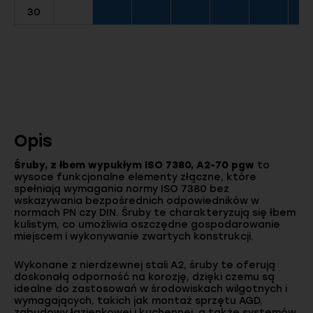
30
Opis
Śruby, z łbem wypukłym ISO 7380, A2-70 pgw
to
wysoce funkcjonalne elementy złączne, które
spełniają wymagania normy ISO 7380 bez
wskazywania bezpośrednich odpowiedników w
normach PN czy DIN. Śruby te charakteryzują się łbem
kulistym, co umożliwia oszczędne gospodarowanie
miejscem i wykonywanie zwartych konstrukcji.
Wykonane z nierdzewnej stali A2, śruby te oferują
doskonałą odporność na korozję, dzięki czemu są
idealne do zastosowań w środowiskach wilgotnych i
wymagających, takich jak montaż sprzętu AGD,
zabudowy łazienkowej i kuchennej, a także systemów