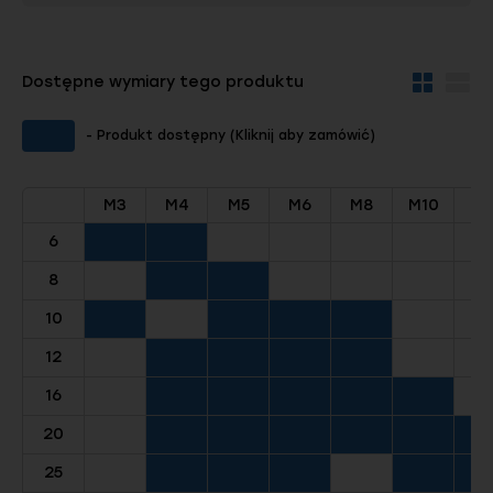
Dostępne wymiary tego produktu
Widok
Wid
kafelków
szc
- Produkt dostępny (Kliknij aby zamówić)
M3
M4
M5
M6
M8
M10
M1
6
8
10
12
16
20
25