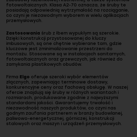
fotowoltaicznych. Klasa A2-70 oznacza, że śruby te
posiadają odpowiednią wytrzymałość na rozciąganie,
co czyni je niezawodnym wyborem w wielu aplikacjach
przemysłowych.
Zastosowania
śrub z łbem wypukłym są szerokie.
Dzięki konstrukcji przystosowanej do kluczy
imbusowych, są one chętnie wybierane tam, gdzie
kluczowe jest zminimalizowanie przestrzeni do
montażu. Stosowane są w instalacjach sanitarnych,
fotowoltaicznych oraz grzewczych, jak również do
zamykania plastikowych obudów.
Firma
Elgo
oferuje szeroki wybór elementów
złącznych, zapewniając terminowe dostawy,
konkurencyjne ceny oraz fachową obsługę. W naszej
ofercie znajdują się śruby w różnych wariantach i
rozmiarach, produkowane zgodnie z najwyższymi
standardami jakości. Gwarantujemy trwałość i
niezawodność naszych produktów, co czyni nas
godnym zaufania partnerem w branży budowlanej,
paliwowo-energetycznej, górniczej, konstrukcji
stalowych oraz maszyn i urządzeń przemysłowych.