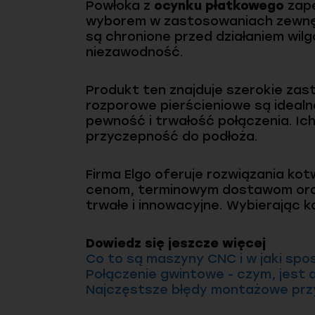
Powłoka z
ocynku płatkowego
zape
wyborem w zastosowaniach zewnęt
są chronione przed działaniem wil
niezawodność.
Produkt ten znajduje szerokie za
rozporowe pierścieniowe są ideal
pewność i trwałość połączenia. Ic
przyczepność do podłoża.
Firma Elgo oferuje rozwiązania ko
cenom, terminowym dostawom oraz 
trwałe i innowacyjne. Wybierając 
Dowiedz się jeszcze więcej
Co to są maszyny CNC i w jaki spo
Połączenie gwintowe - czym, jest 
Najczęstsze błędy montażowe przy