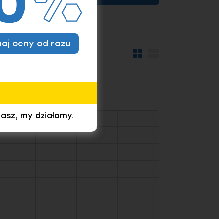
znaj ceny od razu
Widok
Widok
kafelków
szczegółów
iasz, my działamy.