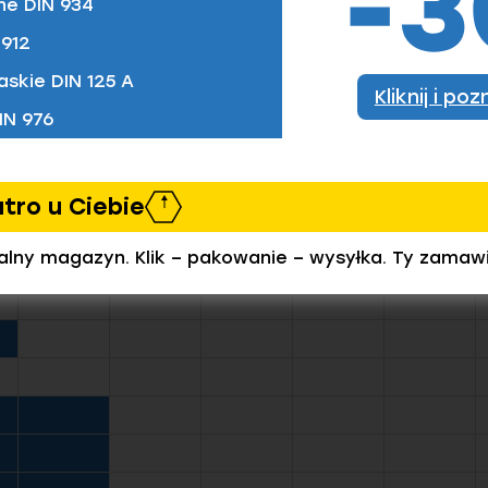
ne DIN 934
912
askie DIN 125 A
Kliknij i po
IN 976
zamówić)
utro u Ciebie
ealny magazyn. Klik – pakowanie – wysyłka. Ty zamaw
M16