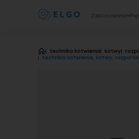
Zastosowania
Prę
technika kotwienia
kotwy
rozp
strona
technika kotwienia, kotwy, rozporowe
główna