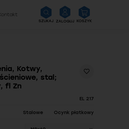
Kontakt
SZUKAJ
KOSZYK
ZALOGUJ
nia, Kotwy,
Dodaj
ścieniowe, stal;
do
listy
 fl Zn
życzeń
EL 217
Stalowe
Ocynk płatkowy