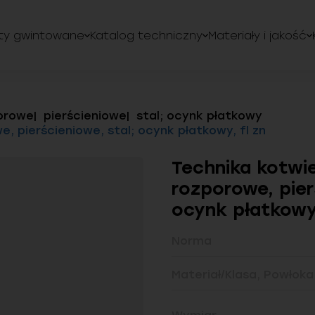
ty gwintowane
Katalog techniczny
Materiały i jakość
orowe
pierścieniowe
stal; ocynk płatkowy
, pierścieniowe, stal; ocynk płatkowy, fl zn
Technika kotwie
rozporowe, pier
ocynk płatkowy,
Norma
Materiał/Klasa, Powłoka