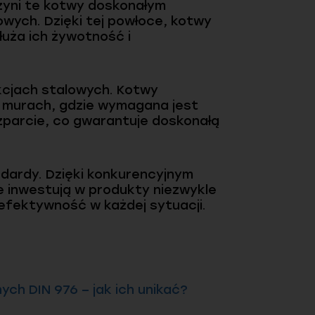
zyni te kotwy doskonałym
ych. Dzięki tej powłoce, kotwy
łuża ich żywotność i
kcjach stalowych. Kotwy
y murach, gdzie wymagana jest
zparcie, co gwarantuje doskonałą
ndardy. Dzięki konkurencyjnym
 inwestują w produkty niezwykle
 efektywność w każdej sytuacji.
h DIN 976 – jak ich unikać?