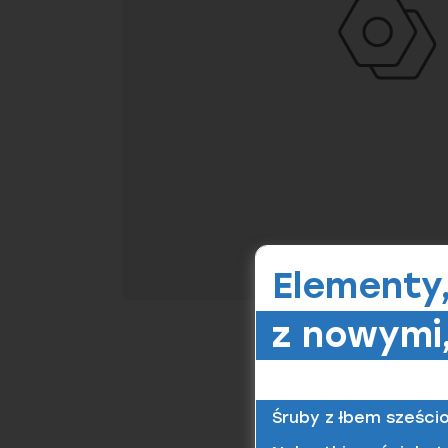
Elementy
z nowymi,
Śruby z łbem sześci