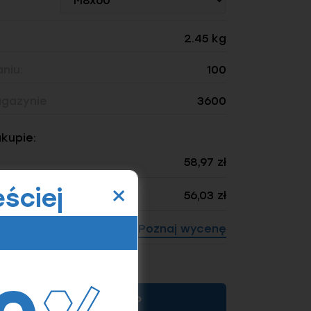
2.45 kg
niu:
100
gazynie
3600
akupie:
58,97 zł
×
ściej
56,03 zł
Poznaj wycenę
ność: 100)
KUP