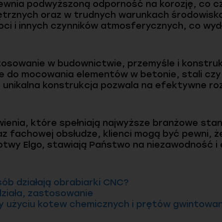
wnia podwyższoną odporność na korozję, co c
rznych oraz w trudnych warunkach środowiskow
goci i innych czynników atmosferycznych, co wyd
stosowanie w budownictwie, przemyśle i konstru
ne do mocowania elementów w betonie, stali cz
h unikalna konstrukcja pozwala na efektywne ro
twienia, które spełniają najwyższe branżowe sta
fachowej obsłudze, klienci mogą być pewni, że
kotwy Elgo, stawiają Państwo na niezawodność i
sób działają obrabiarki CNC?
działa, zastosowanie
 użyciu kotew chemicznych i prętów gwintowanyc