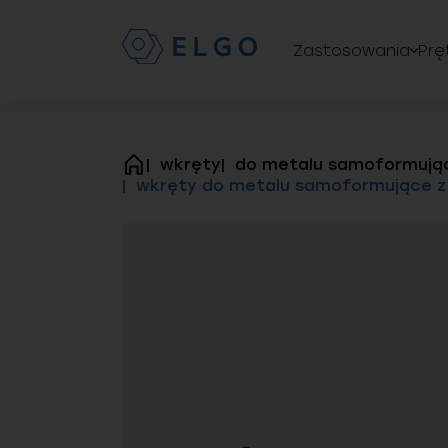
Zastosowania
Prę
wkręty
do metalu samoformują
strona
wkręty do metalu samoformujące z
główna