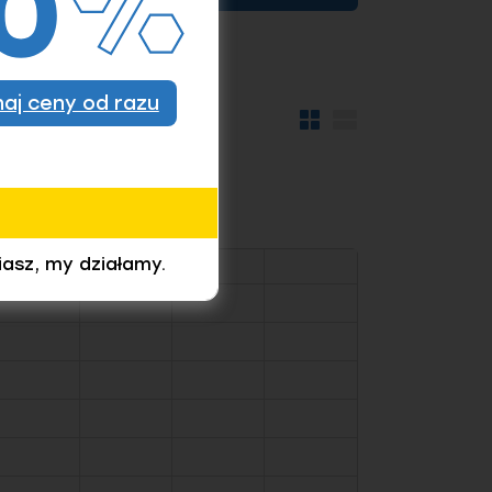
znaj ceny od razu
Widok
Widok
kafelków
szczegółów
iasz, my działamy.