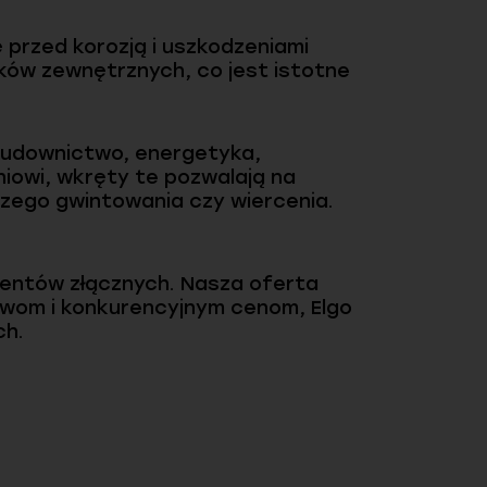
 przed korozją i uszkodzeniami
ków zewnętrznych, co jest istotne
budownictwo, energetyka,
iowi, wkręty te pozwalają na
zego gwintowania czy wiercenia.
mentów złącznych. Nasza oferta
awom i konkurencyjnym cenom, Elgo
ch.