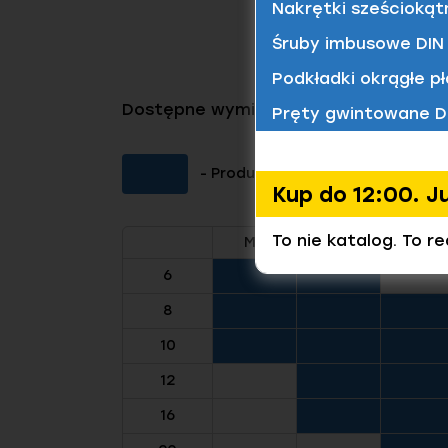
Nakrętki sześciokąt
Śruby imbusowe DIN 
Podkładki okrągłe pł
Dostępne wymiary tego produktu
Pręty gwintowane D
- Produkt dostępny (Kliknij aby 
Kup do 12:00. J
To nie katalog. To r
M3
M4
M5
6
8
10
12
16