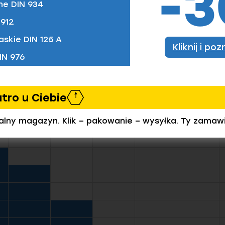
ne DIN 934
912
askie DIN 125 A
Kliknij i po
IN 976
zamówić)
utro u Ciebie
ealny magazyn. Klik – pakowanie – wysyłka. Ty zamaw
M6
M8