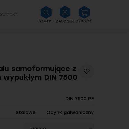
Kontakt
SZUKAJ
KOSZYK
ZALOGUJ
alu samoformujące z
Dodaj
 wypukłym DIN 7500
do
listy
życzeń
DIN 7500 PE
Stalowe
Ocynk galwaniczny