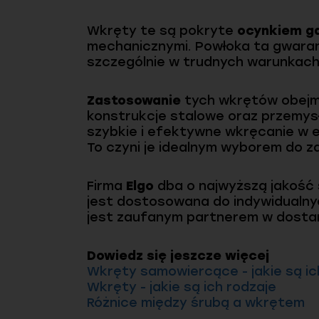
Wkręty te są pokryte
ocynkiem g
mechanicznymi. Powłoka ta gwarant
szczególnie w trudnych warunkac
Zastosowanie
tych wkrętów obejmu
konstrukcje stalowe oraz przemysł
szybkie i efektywne wkręcanie w 
To czyni je idealnym wyborem do z
Firma
Elgo
dba o najwyższą jakość 
jest dostosowana do indywidualny
jest zaufanym partnerem w dostar
Dowiedz się jeszcze więcej
Wkręty samowiercące - jakie są ic
Wkręty - jakie są ich rodzaje
Różnice między śrubą a wkrętem