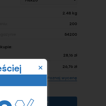
2.48 kg
niu:
200
gazynie
54200
akupie:
28,16 zł
×
ściej
26,76 zł
Poznaj wycenę
ność: 200)
KUP