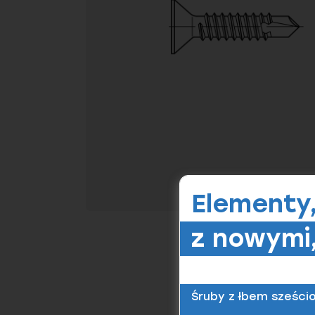
Elementy
z nowymi,
Śruby z łbem sześci