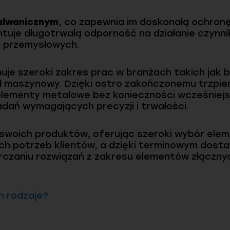
alwanicznym
, co zapewnia im doskonałą ochronę
uje długotrwałą odporność na działanie czynni
h przemysłowych.
je szeroki zakres prac w branżach takich jak 
 maszynowy. Dzięki ostro zakończonemu trzpien
elementy metalowe bez konieczności wcześniejs
adań wymagających precyzji i trwałości.
swoich produktów, oferując szeroki wybór ele
ch potrzeb klientów, a dzięki terminowym dost
czaniu rozwiązań z zakresu elementów złączny
h rodzaje?