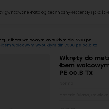
ty gwintowane
Katalog techniczny
Materiały i jakość
ce
z łbem walcowym wypukłym din 7500 pe
 łbem walcowym wypukłym din 7500 pe oc.b tx
Wkręty do met
łbem walcowym
PE oc.B Tx
Norma
Materiał/Klasa, Powłoka