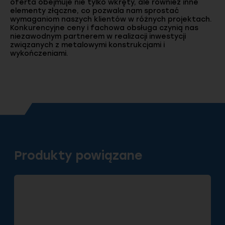
oferta obejmuje nie tylko wkręty, ale również inne
elementy złączne, co pozwala nam sprostać
wymaganiom naszych klientów w różnych projektach.
Konkurencyjne ceny i fachowa obsługa czynią nas
niezawodnym partnerem w realizacji inwestycji
związanych z metalowymi konstrukcjami i
wykończeniami.
Produkty powiązane