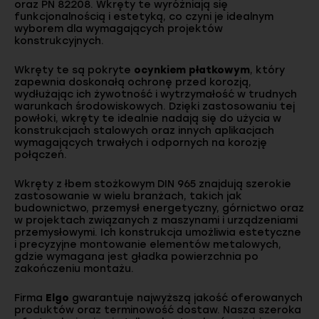
oraz PN 82208. Wkręty te wyróżniają się
funkcjonalnością i estetyką, co czyni je idealnym
wyborem dla wymagających projektów
konstrukcyjnych.
Wkręty te są pokryte
ocynkiem płatkowym
, który
zapewnia doskonałą ochronę przed korozją,
wydłużając ich żywotność i wytrzymałość w trudnych
warunkach środowiskowych. Dzięki zastosowaniu tej
powłoki, wkręty te idealnie nadają się do użycia w
konstrukcjach stalowych oraz innych aplikacjach
wymagających trwałych i odpornych na korozję
połączeń.
Wkręty z łbem stożkowym DIN 965 znajdują szerokie
zastosowanie w wielu branżach, takich jak
budownictwo, przemysł energetyczny, górnictwo oraz
w projektach związanych z maszynami i urządzeniami
przemysłowymi. Ich konstrukcja umożliwia estetyczne
i precyzyjne montowanie elementów metalowych,
gdzie wymagana jest gładka powierzchnia po
zakończeniu montażu.
Firma
Elgo
gwarantuje najwyższą jakość oferowanych
produktów oraz terminowość dostaw. Nasza szeroka