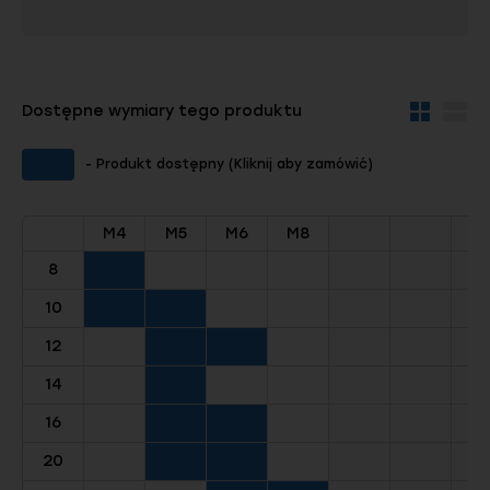
Dostępne wymiary tego produktu
Widok
Wid
kafelków
szc
- Produkt dostępny (Kliknij aby zamówić)
M4
M5
M6
M8
8
10
12
14
16
20