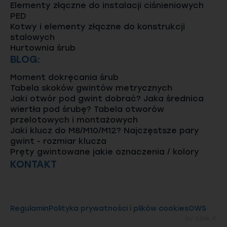
Elementy złączne do instalacji ciśnieniowych
PED
Kotwy i elementy złączne do konstrukcji
stalowych
Hurtownia śrub
BLOG:
Moment dokręcania śrub
Tabela skoków gwintów metrycznych
Jaki otwór pod gwint dobrać? Jaka średnica
wiertła pod śrubę? Tabela otworów
przelotowych i montażowych
Jaki klucz do M8/M10/M12? Najczęstsze pary
gwint - rozmiar klucza
Pręty gwintowane jakie oznaczenia / kolory
KONTAKT
Regulamin
Polityka prywatności i plików cookies
OWS
by
czek.it