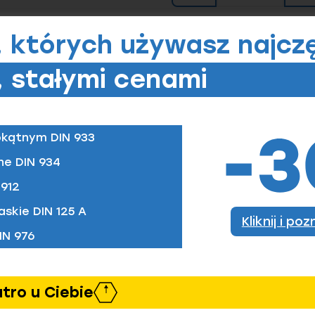
, których
używasz najczę
 stałymi cenami
zamówić)
okątnym DIN 933
ne DIN 934
M8
912
askie DIN 125 A
Kliknij i po
IN 976
utro u Ciebie