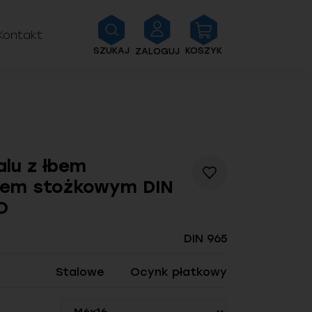
Kontakt
SZUKAJ
KOSZYK
ZALOGUJ
lu z łbem
Dodaj
bem stożkowym DIN
do
listy
D
życzeń
DIN 965
Stalowe
Ocynk płatkowy