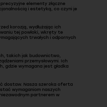
 precyzyjne elementy złączne
onalnością i estetyką, co czyni je
zed korozją, wydłużając ich
aniu tej powłoki, wkręty te
wymagających trwałych i odpornych
h, takich jak budownictwo,
ządzeniami przemysłowymi. Ich
h, gdzie wymagana jest gładka
ć dostaw. Nasza szeroka oferta
prostać wymaganiom naszych
s niezawodnym partnerem w