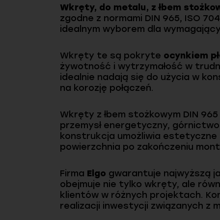
Wkręty, do metalu, z łbem stożkow
zgodne z normami DIN 965, ISO 7046
idealnym wyborem dla wymagający
Wkręty te są pokryte
ocynkiem p
żywotność i wytrzymałość w trudn
idealnie nadają się do użycia w k
na korozję połączeń.
Wkręty z łbem stożkowym DIN 965 
przemysł energetyczny, górnictwo 
konstrukcja umożliwia estetyczne
powierzchnia po zakończeniu mont
Firma
Elgo
gwarantuje najwyższą j
obejmuje nie tylko wkręty, ale ró
klientów w różnych projektach. K
realizacji inwestycji związanych z