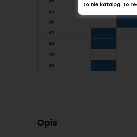
20
To nie katalog. To r
25
30
40
50
70
80
Opis