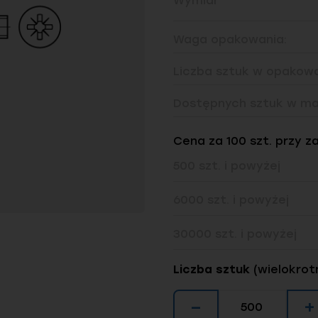
Wymiar
Waga opakowania:
Liczba sztuk w opakowa
Dostępnych sztuk w ma
Cena za 100 szt. przy z
500 szt. i powyżej
6000 szt. i powyżej
30000 szt. i powyżej
Liczba sztuk
(wielokrot
−
+