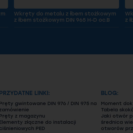
ym
Wkręty do metalu z łbem stożkowym
Wk
z łbem stożkowym DIN 965 H-D oc.B
z 
PRZYDATNE LINKI:
BLOG:
Pręty gwintowane DIN 976 / DIN 975 na
Moment dokr
zamówienie
Tabela skok
Pręty z magazynu
Jaki otwór 
Elementy złączne do instalacji
średnica wie
ciśnieniowych PED
otworów prz