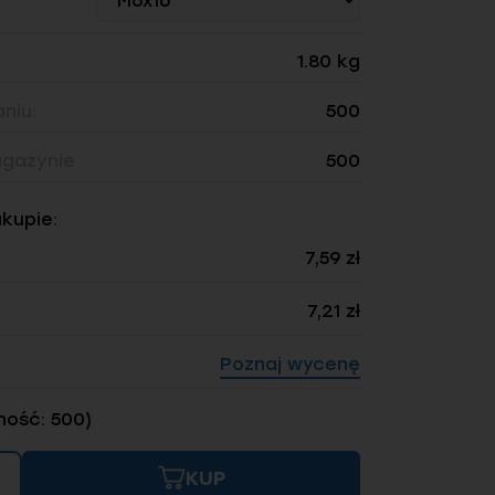
1.80 kg
niu:
500
gazynie
500
akupie:
7,59 zł
7,21 zł
Poznaj wycenę
ność: 500)
KUP