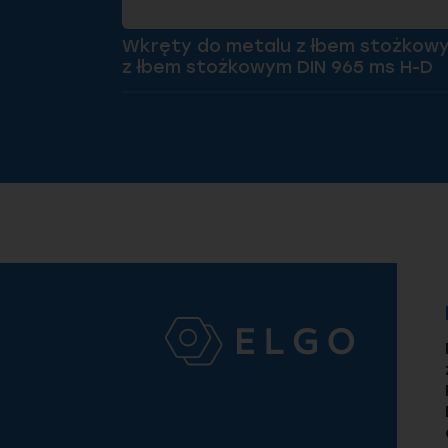
Wkręty do metalu z łbem stożkow
z łbem stożkowym DIN 965 ms H-D