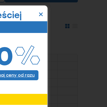
×
ściej
Widok
Widok
kafelków
szczegółów
znaj ceny od razu