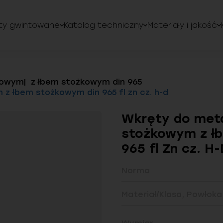
ty gwintowane
Katalog techniczny
Materiały i jakość
kowym
z łbem stożkowym din 965
z łbem stożkowym din 965 fl zn cz. h-d
Wkręty do meta
stożkowym z ł
965 fl Zn cz. H-
Norma
Materiał/Klasa, Powłoka