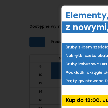
Elementy
z nowymi,
Dostępne wymiary tego produktu
- Produkt dostępny (Kliknij aby 
Śruby z łbem sześci
Nakrętki sześciokąt
M4
M5
M6
Śruby imbusowe DIN 
8
Podkładki okrągłe pł
10
Pręty gwintowane D
12
14
Kup do 12:00. J
16