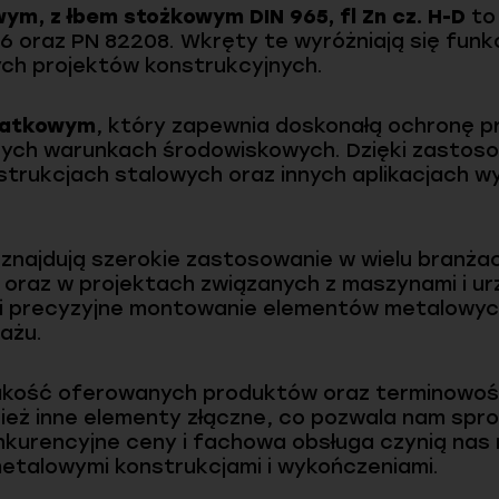
ym, z łbem stożkowym DIN 965, fl Zn cz. H-D
to
 oraz PN 82208. Wkręty te wyróżniają się funkcj
ch projektów konstrukcyjnych.
łatkowym
, który zapewnia doskonałą ochronę pr
ych warunkach środowiskowych. Dzięki zastosow
onstrukcjach stalowych oraz innych aplikacjach 
znajdują szerokie zastosowanie w wielu branżac
oraz w projektach związanych z maszynami i ur
 i precyzyjne montowanie elementów metalowyc
ażu.
akość oferowanych produktów oraz terminowoś
wnież inne elementy złączne, co pozwala nam s
onkurencyjne ceny i fachowa obsługa czynią na
 metalowymi konstrukcjami i wykończeniami.