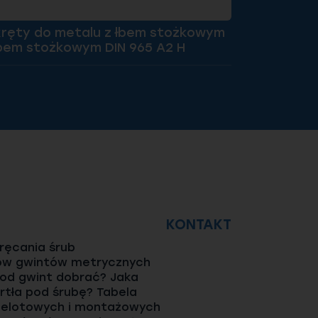
ręty do metalu z łbem stożkowym
Wkręty do
łbem stożkowym DIN 965 A2 H
z łbem sto
KONTAKT
ęcania śrub
ów gwintów metrycznych
pod gwint dobrać? Jaka
rtła pod śrubę? Tabela
elotowych i montażowych