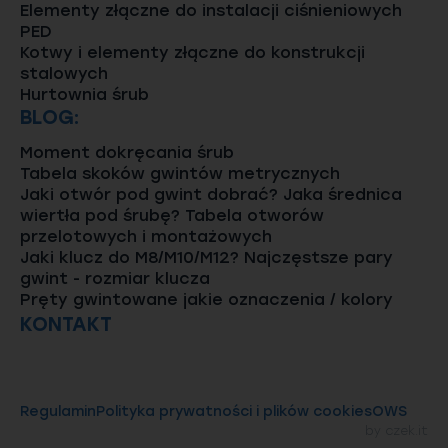
Elementy złączne do instalacji ciśnieniowych
PED
Kotwy i elementy złączne do konstrukcji
stalowych
Hurtownia śrub
BLOG:
Moment dokręcania śrub
Tabela skoków gwintów metrycznych
Jaki otwór pod gwint dobrać? Jaka średnica
wiertła pod śrubę? Tabela otworów
przelotowych i montażowych
Jaki klucz do M8/M10/M12? Najczęstsze pary
gwint - rozmiar klucza
Pręty gwintowane jakie oznaczenia / kolory
KONTAKT
Regulamin
Polityka prywatności i plików cookies
OWS
by
czek.it