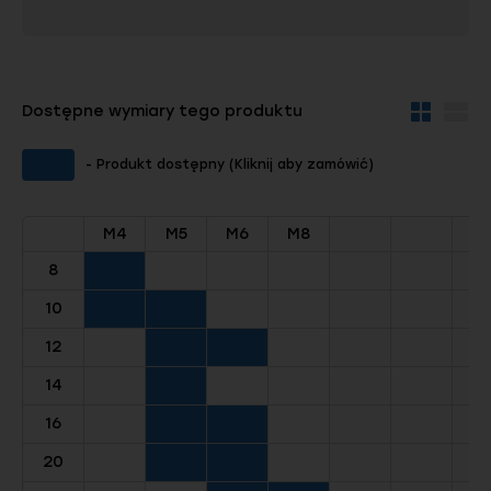
Dostępne wymiary tego produktu
Widok
Wid
kafelków
szc
- Produkt dostępny (Kliknij aby zamówić)
M4
M5
M6
M8
8
10
12
14
16
20