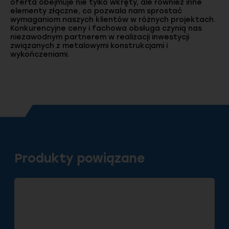
oferta obejmuje nie tylko wkręty, ale również inne
elementy złączne, co pozwala nam sprostać
wymaganiom naszych klientów w różnych projektach.
Konkurencyjne ceny i fachowa obsługa czynią nas
niezawodnym partnerem w realizacji inwestycji
związanych z metalowymi konstrukcjami i
wykończeniami.
Produkty powiązane