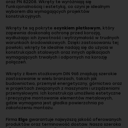
oraz PN 82208. Wkręty te wyróżniają się
funkcjonalnością i estetyką, co czyni je idealnym
wyborem dla wymagających projektów
konstrukcyjnych.
Wkręty te są pokryte
ocynkiem płatkowym
, który
zapewnia doskonałą ochronę przed korozją,
wydłużając ich żywotność i wytrzymałość w trudnych
warunkach środowiskowych. Dzięki zastosowaniu tej
powłoki, wkręty te idealnie nadają się do użycia w
konstrukcjach stalowych oraz innych aplikacjach
wymagających trwałych i odpornych na korozję
połączeń.
Wkręty z łbem stożkowym DIN 965 znajdują szerokie
zastosowanie w wielu branżach, takich jak
budownictwo, przemysł energetyczny, górnictwo oraz
w projektach związanych z maszynami i urządzeniami
przemysłowymi. Ich konstrukcja umożliwia estetyczne
i precyzyjne montowanie elementów metalowych,
gdzie wymagana jest gładka powierzchnia po
zakończeniu montażu.
Firma
Elgo
gwarantuje najwyższą jakość oferowanych
produktów oraz terminowość dostaw. Nasza szeroka