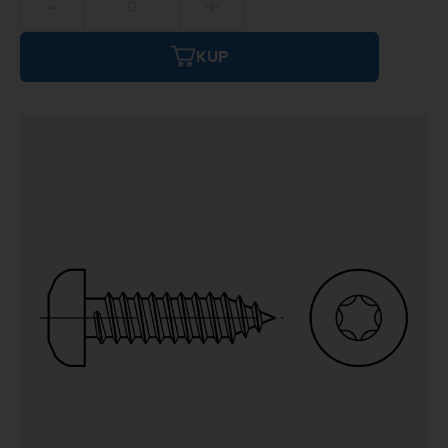
−
+
KUP