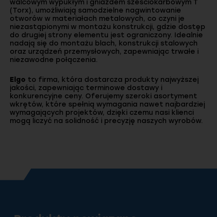
walcowym wypukłym i gniazdem sześciokarbowym T
(Torx), umożliwiają samodzielne nagwintowanie
otworów w materiałach metalowych, co czyni je
niezastąpionymi w montażu konstrukcji, gdzie dostęp
do drugiej strony elementu jest ograniczony. Idealnie
nadają się do montażu blach, konstrukcji stalowych
oraz urządzeń przemysłowych, zapewniając trwałe i
niezawodne połączenia.
Elgo
to firma, która dostarcza produkty najwyższej
jakości, zapewniając terminowe dostawy i
konkurencyjne ceny. Oferujemy szeroki asortyment
wkrętów, które spełnią wymagania nawet najbardziej
wymagających projektów, dzięki czemu nasi klienci
mogą liczyć na solidność i precyzję naszych wyrobów.