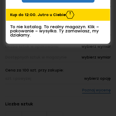
Stalowe
Materiał/Klasa, Powłoka
Ocynk galwaniczny
Kup do 12:00. Jutro u Ciebie
Wymiar
To nie katalog. To realny magazyn. Klik –
pakowanie – wysyłka. Ty zamawiasz, my
działamy.
Waga opakowania:
wybierz wymiar
Liczba sztuk w opakowaniu:
wybierz wymiar
Dostępnych sztuk w magazynie
wybierz wymiar
Cena za 100 szt. przy zakupie:
szt. i powyżej
wybierz opcję
Poznaj wycenę
Liczba sztuk