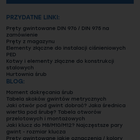
PRZYDATNE LINKI:
Pręty gwintowane DIN 976 / DIN 975 na
zamówienie
Pręty z magazynu
Elementy złączne do instalacji ciśnieniowych
PED
Kotwy i elementy złączne do konstrukcji
stalowych
Hurtownia śrub
BLOG:
Moment dokręcania śrub
Tabela skoków gwintów metrycznych
Jaki otwór pod gwint dobrać? Jaka średnica
wiertła pod śrubę? Tabela otworów
przelotowych i montażowych
Jaki klucz do M8/M10/M12? Najczęstsze pary
gwint - rozmiar klucza
Pręty gwintowane jakie oznaczenia / kolory