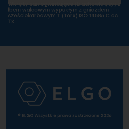
Wkręty samogwintujące (blachowkręty) z
łbem walcowym wypukłym z gniazdem
sześciokarbowym T (Torx) ISO 14585 C oc.
Tx
© ELGO Wszystkie prawa zastrzeżone 2026