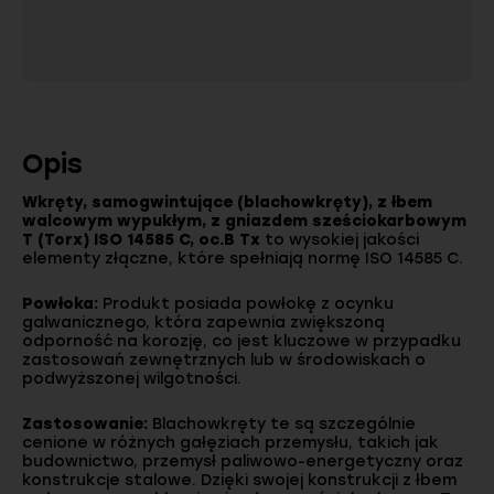
Opis
Wkręty, samogwintujące (blachowkręty), z łbem
walcowym wypukłym, z gniazdem sześciokarbowym
T (Torx) ISO 14585 C, oc.B Tx
to wysokiej jakości
elementy złączne, które spełniają normę ISO 14585 C.
Powłoka:
Produkt posiada powłokę z ocynku
galwanicznego, która zapewnia zwiększoną
odporność na korozję, co jest kluczowe w przypadku
zastosowań zewnętrznych lub w środowiskach o
podwyższonej wilgotności.
Zastosowanie:
Blachowkręty te są szczególnie
cenione w różnych gałęziach przemysłu, takich jak
budownictwo, przemysł paliwowo-energetyczny oraz
konstrukcje stalowe. Dzięki swojej konstrukcji z łbem