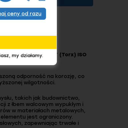
znaj ceny od razu
m sześciokarbowym T (Torx) ISO
iasz, my działamy.
4585 C.
szoną odporność na korozję, co
ższonej wilgotności.
ysłu, takich jak budownictwo,
cji z łbem walcowym wypukłym i
orów w materiałach metalowych,
 elementu jest ograniczony.
słowych, zapewniając trwałe i