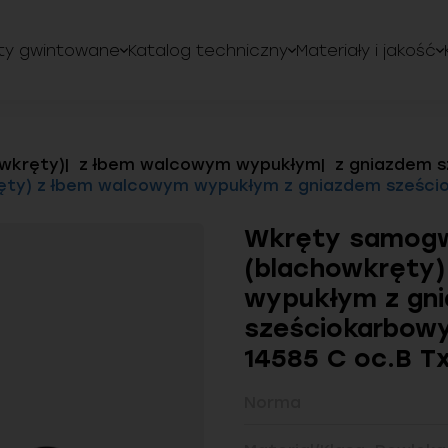
ty gwintowane
Katalog techniczny
Materiały i jakość
wkręty)
z łbem walcowym wypukłym
z gniazdem s
ty) z łbem walcowym wypukłym z gniazdem sześcioka
Wkręty samogw
(blachowkręty
wypukłym z gn
sześciokarbowy
14585 C oc.B T
Norma