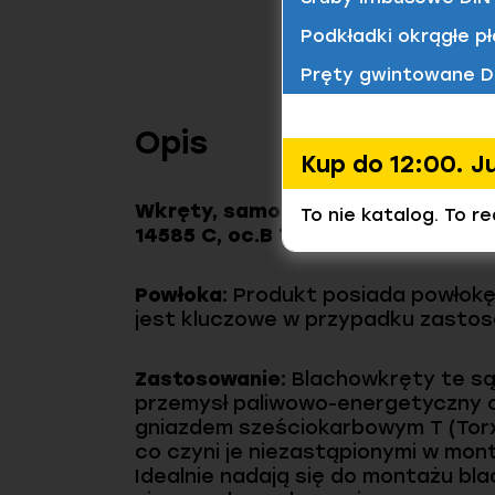
Podkładki okrągłe pł
Pręty gwintowane D
Opis
Kup do 12:00. J
Wkręty, samogwintujące (blachow
To nie katalog. To r
14585 C, oc.B Tx
to wysokiej jakośc
Powłoka:
Produkt posiada powłokę 
jest kluczowe w przypadku zastos
Zastosowanie:
Blachowkręty te są 
przemysł paliwowo-energetyczny or
gniazdem sześciokarbowym T (Torx
co czyni je niezastąpionymi w mont
Idealnie nadają się do montażu bl