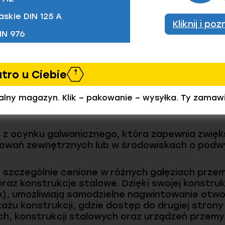
askie DIN 125 A
Kliknij i po
IN 976
utro u Ciebie
kręty), z łbem walcowym wypukłym, z gniazde
ealny magazyn. Klik – pakowanie – wysyłka. Ty zamaw
i elementy złączne, które spełniają normę ISO 1
z ocynku galwanicznego, która zapewnia zwięk
owań zewnętrznych lub w środowiskach o podwy
szczególnie cenione w różnych gałęziach przem
az konstrukcje stalowe. Dzięki swojej konstruk
), umożliwiają samodzielne nagwintowanie otw
ażu konstrukcji, gdzie dostęp do drugiej strony
ach, konstrukcji stalowych oraz urządzeń przemy