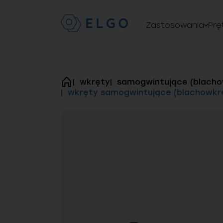
Zastosowania
Prę
wkręty
samogwintujące (blacho
strona
wkręty samogwintujące (blachowkrę
główna