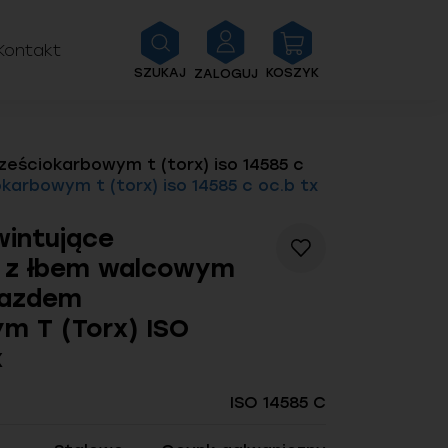
Kontakt
SZUKAJ
KOSZYK
ZALOGUJ
ześciokarbowym t (torx) iso 14585 c
rbowym t (torx) iso 14585 c oc.b tx
intujące
Dodaj
) z łbem walcowym
do
listy
iazdem
życzeń
m T (Torx) ISO
x
ISO 14585 C