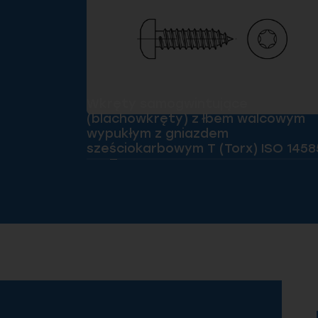
Wkręty samogwintujące
(blachowkręty) z łbem walcowym
wypukłym z gniazdem
sześciokarbowym T (Torx) ISO 1458
oc. Tx