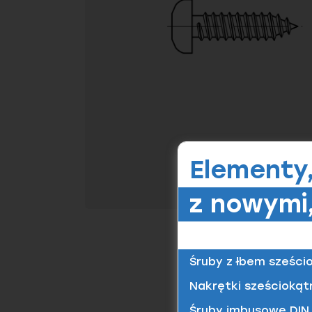
Elementy
z nowymi,
Śruby z łbem sześci
Nakrętki sześciokąt
Śruby imbusowe DIN 