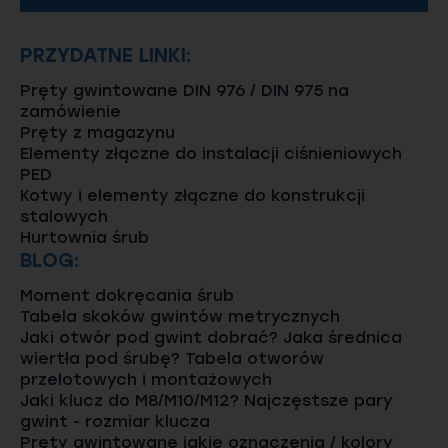
PRZYDATNE LINKI:
Pręty gwintowane DIN 976 / DIN 975 na
zamówienie
Pręty z magazynu
Elementy złączne do instalacji ciśnieniowych
PED
Kotwy i elementy złączne do konstrukcji
stalowych
Hurtownia śrub
BLOG:
Moment dokręcania śrub
Tabela skoków gwintów metrycznych
Jaki otwór pod gwint dobrać? Jaka średnica
wiertła pod śrubę? Tabela otworów
przelotowych i montażowych
Jaki klucz do M8/M10/M12? Najczęstsze pary
gwint - rozmiar klucza
Pręty gwintowane jakie oznaczenia / kolory