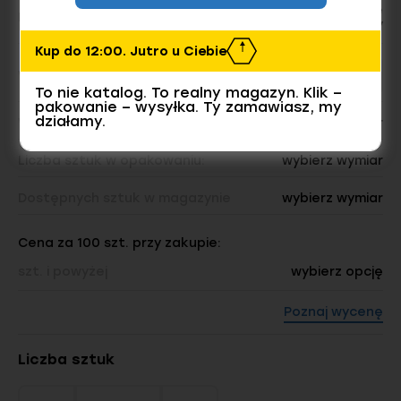
Stalowe
Materiał/Klasa, Powłoka
Ocynk galwaniczny
Kup do 12:00. Jutro u Ciebie
Wymiar
To nie katalog. To realny magazyn. Klik –
pakowanie – wysyłka. Ty zamawiasz, my
działamy.
Waga opakowania:
wybierz wymiar
Liczba sztuk w opakowaniu:
wybierz wymiar
Dostępnych sztuk w magazynie
wybierz wymiar
Cena za 100 szt. przy zakupie:
szt. i powyżej
wybierz opcję
Poznaj wycenę
Liczba sztuk