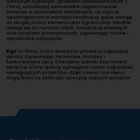
walcowym wypukłym i gniazdem sześciokarbowym T
(Torx), umożliwiają samodzielne nagwintowanie
otworów w materiałach metalowych, co czyni je
niezastąpionymi w montażu konstrukcji, gdzie dostęp
do drugiej strony elementu jest ograniczony. Idealnie
nadają się do montażu blach, konstrukcji stalowych
oraz urządzeń przemysłowych, zapewniając trwałe i
niezawodne połączenia.
Elgo
to firma, która dostarcza produkty najwyższej
jakości, zapewniając terminowe dostawy i
konkurencyjne ceny. Oferujemy szeroki asortyment
wkrętów, które spełnią wymagania nawet najbardziej
wymagających projektów, dzięki czemu nasi klienci
mogą liczyć na solidność i precyzję naszych wyrobów.