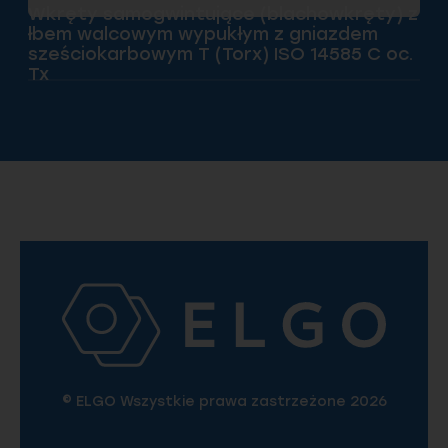
Wkręty samogwintujące (blachowkręty) z
łbem walcowym wypukłym z gniazdem
sześciokarbowym T (Torx) ISO 14585 C oc.
Tx
© ELGO Wszystkie prawa zastrzeżone 2026