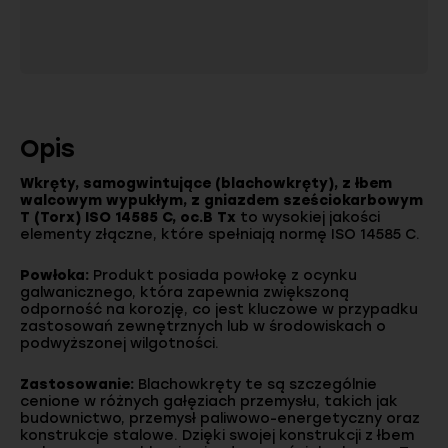
Opis
Wkręty, samogwintujące (blachowkręty), z łbem
walcowym wypukłym, z gniazdem sześciokarbowym
T (Torx) ISO 14585 C, oc.B Tx
to wysokiej jakości
elementy złączne, które spełniają normę ISO 14585 C.
Powłoka:
Produkt posiada powłokę z ocynku
galwanicznego, która zapewnia zwiększoną
odporność na korozję, co jest kluczowe w przypadku
zastosowań zewnętrznych lub w środowiskach o
podwyższonej wilgotności.
Zastosowanie:
Blachowkręty te są szczególnie
cenione w różnych gałęziach przemysłu, takich jak
budownictwo, przemysł paliwowo-energetyczny oraz
konstrukcje stalowe. Dzięki swojej konstrukcji z łbem