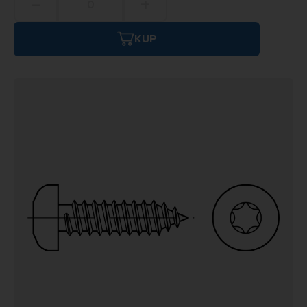
−
+
KUP