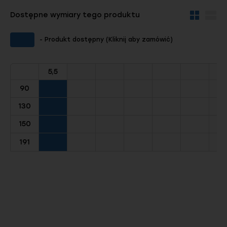
Dostępne wymiary tego produktu
Widok
Wid
kafelków
szc
- Produkt dostępny (Kliknij aby zamówić)
5,5
90
130
150
191