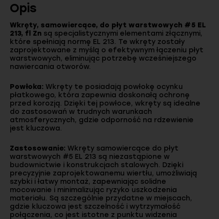
Opis
Wkręty, samowiercące, do płyt warstwowych #5 EL
213, fl Zn
są specjalistycznymi elementami złącznymi,
które spełniają normę EL 213. Te wkręty zostały
zaprojektowane z myślą o efektywnym łączeniu płyt
warstwowych, eliminując potrzebę wcześniejszego
nawiercania otworów.
Powłoka:
Wkręty te posiadają powłokę ocynku
płatkowego, która zapewnia doskonałą ochronę
przed korozją. Dzięki tej powłoce, wkręty są idealne
do zastosowań w trudnych warunkach
atmosferycznych, gdzie odporność na rdzewienie
jest kluczowa.
Zastosowanie:
Wkręty samowiercące do płyt
warstwowych #5 EL 213 są niezastąpione w
budownictwie i konstrukcjach stalowych. Dzięki
precyzyjnie zaprojektowanemu wiertłu, umożliwiają
szybki i łatwy montaż, zapewniając solidne
mocowanie i minimalizując ryzyko uszkodzenia
materiału. Są szczególnie przydatne w miejscach,
gdzie kluczowa jest szczelność i wytrzymałość
połączenia, co jest istotne z punktu widzenia