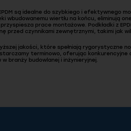
PDM są idealne do szybkiego i efektywnego mon
ęki wbudowanemu wiertłu na końcu, eliminują o
 przyspiesza prace montażowe. Podkładki z EP
 przed czynnikami zewnętrznymi, takimi jak wi
yższej jakości, które spełniają rygorystyczne 
tarczamy terminowo, oferując konkurencyjne ce
w branży budowlanej i inżynieryjnej.