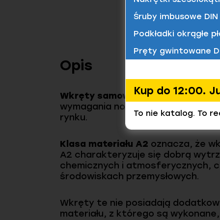
Śruby imbusowe DIN 
Podkładki okrągłe pł
Pręty gwintowane D
Opis
Kup do 12:00. J
Wkręty samowiercące z podkładk
wymagania normy EL 248. Dzięki zg
To nie katalog. To r
rynku.
Klasa materiału A2
oznacza, że wkr
A2 charakteryzuje się dobrą wytr
chemicznych i atmosferycznych, 
środowiskach przemysłowych.
Wkręty te nie posiadają dodatkowe
materiału, z którego są wykonane,