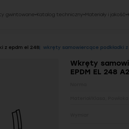
ty gwintowane
Katalog techniczny
Materiały i jakość
ki z epdm el 248
wkręty samowiercące podkładki z
Wkręty samowie
EPDM EL 248 A
Norma
Materiał/Klasa, Powłoka
Wymiar