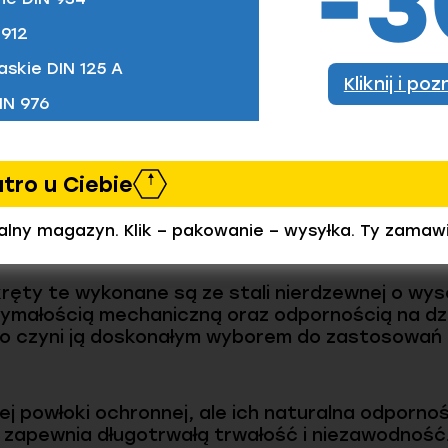
−
+
912
askie DIN 125 A
Kliknij i po
IN 976
utro u Ciebie
ami z EPDM EL 248, A2/EPDM
to profesjonalne el
odności z tą normą, są one zamiennie stosowan
ealny magazyn. Klik – pakowanie – wysyłka. Ty zamaw
ęty te wykonane są ze stali nierdzewnej o wyso
zymałością mechaniczną oraz odpornością na dz
co czyni ją doskonałym wyborem do zastosowań
j powłoki ochronnej, ale ich naturalna odpornoś
 zapewnia długotrwałą trwałość i niezawodność