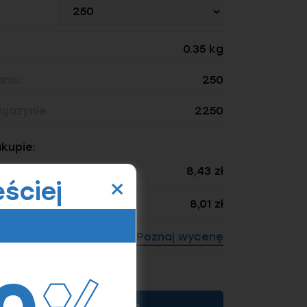
0.35 kg
niu:
250
gazynie
2250
akupie:
×
8,43 zł
ściej
8,01 zł
Poznaj wycenę
ność: 250)