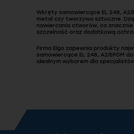
Wkręty samowiercące EL 248, A2/E
metal czy tworzywa sztuczne. Dzi
nawiercania otworów, co znacznie
szczelność oraz dodatkową ochronę
Firma Elgo zapewnia produkty najw
samowiercące EL 248, A2/EPDM dos
idealnym wyborem dla specjalistów 