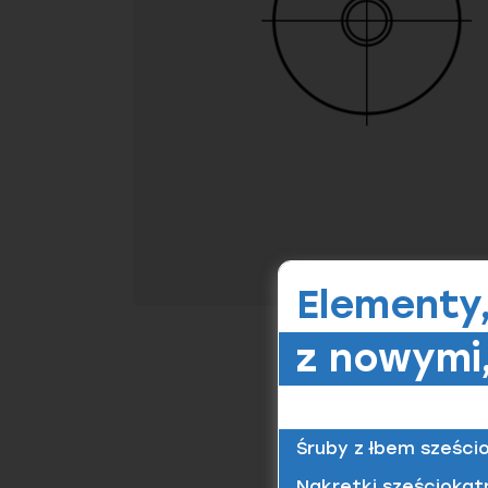
Elementy
z nowymi,
Śruby z łbem sześci
Nakrętki sześciokąt