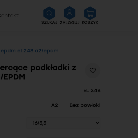
Kontakt
SZUKAJ
KOSZYK
ZALOGUJ
 epdm el 248 a2/epdm
rcące podkładki z
Dodaj
2/EPDM
do
listy
życzeń
EL 248
A2
Bez powłoki