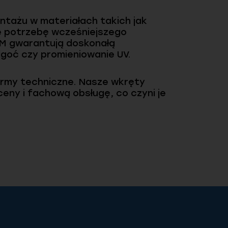
tażu w materiałach takich jak
ne potrzebę wcześniejszego
DM gwarantują doskonałą
lgoć czy promieniowanie UV.
normy techniczne. Nasze wkręty
ny i fachową obsługę, co czyni je