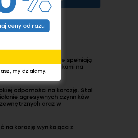
KUP
znaj ceny od razu
ementy złączne, które spełniają
e z innymi odpowiednikami na
iasz, my działamy.
kiej odporności na korozję. Stal
iałanie agresywnych czynników
 zewnętrznych oraz w
ć na korozję wynikająca z
.