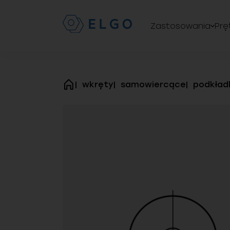
Zastosowania
Prę
wkręty
samowiercące
podkład
strona
główna