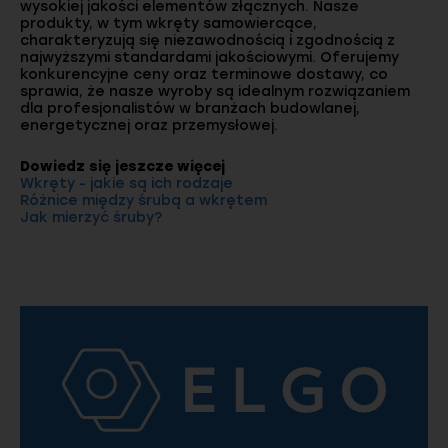
wysokiej jakości elementów złącznych. Nasze
produkty, w tym wkręty samowiercące,
charakteryzują się niezawodnością i zgodnością z
najwyższymi standardami jakościowymi. Oferujemy
konkurencyjne ceny oraz terminowe dostawy, co
sprawia, że nasze wyroby są idealnym rozwiązaniem
dla profesjonalistów w branżach budowlanej,
energetycznej oraz przemysłowej.
Dowiedz się jeszcze więcej
Wkręty - jakie są ich rodzaje
Różnice między śrubą a wkrętem
Jak mierzyć śruby?