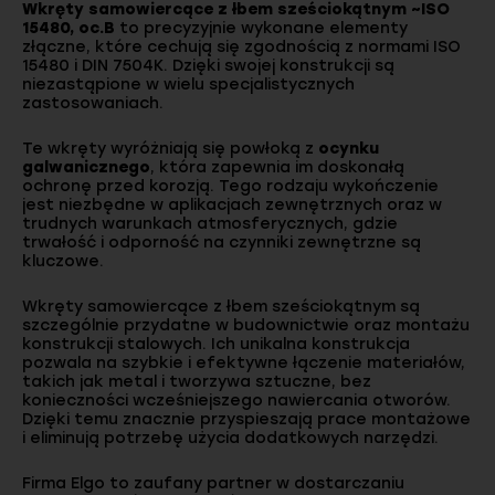
Wkręty samowiercące z łbem sześciokątnym ~ISO
15480, oc.B
to precyzyjnie wykonane elementy
złączne, które cechują się zgodnością z normami ISO
15480 i DIN 7504K. Dzięki swojej konstrukcji są
niezastąpione w wielu specjalistycznych
zastosowaniach.
Te wkręty wyróżniają się powłoką z
ocynku
galwanicznego
, która zapewnia im doskonałą
ochronę przed korozją. Tego rodzaju wykończenie
jest niezbędne w aplikacjach zewnętrznych oraz w
trudnych warunkach atmosferycznych, gdzie
trwałość i odporność na czynniki zewnętrzne są
kluczowe.
Wkręty samowiercące z łbem sześciokątnym są
szczególnie przydatne w budownictwie oraz montażu
konstrukcji stalowych. Ich unikalna konstrukcja
pozwala na szybkie i efektywne łączenie materiałów,
takich jak metal i tworzywa sztuczne, bez
konieczności wcześniejszego nawiercania otworów.
Dzięki temu znacznie przyspieszają prace montażowe
i eliminują potrzebę użycia dodatkowych narzędzi.
Firma Elgo to zaufany partner w dostarczaniu