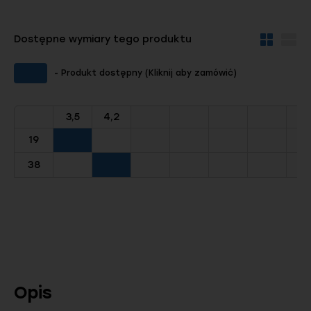
Dostępne wymiary tego produktu
Widok
Wid
kafelków
szc
- Produkt dostępny (Kliknij aby zamówić)
3,5
4,2
19
38
Opis