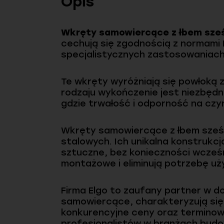
Opis
Wkręty samowiercące z łbem sześ
cechują się zgodnością z normami I
specjalistycznych zastosowaniach
Te wkręty wyróżniają się powłoką 
rodzaju wykończenie jest niezbęd
gdzie trwałość i odporność na czy
Wkręty samowiercące z łbem sześc
stalowych. Ich unikalna konstrukcj
sztuczne, bez konieczności wcześn
montażowe i eliminują potrzebę uż
Firma Elgo to zaufany partner w d
samowiercące, charakteryzują się
konkurencyjne ceny oraz terminow
profesjonalistów w branżach budo