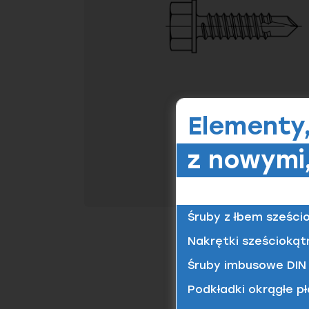
Elementy
z nowymi,
Śruby z łbem sześci
Nakrętki sześciokąt
Śruby imbusowe DIN 
Podkładki okrągłe pł