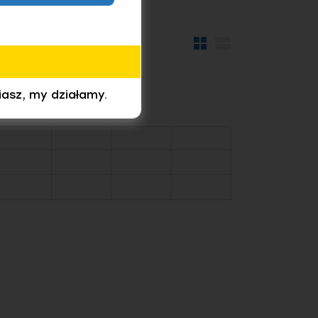
Widok
Widok
kafelków
szczegółów
iasz, my działamy.