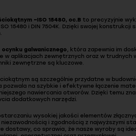
ciokątnym ~ISO 15480, oc.B
to precyzyjnie wyk
SO 15480 i DIN 7504K. Dzięki swojej konstrukcji 
.
z
ocynku galwanicznego
, która zapewnia im dos
ne w aplikacjach zewnętrznych oraz w trudnyc
nniki zewnętrzne są kluczowe.
iokątnym są szczególnie przydatne w budownic
a pozwala na szybkie i efektywne łączenie mater
iejszego nawiercania otworów. Dzięki temu zna
ycia dodatkowych narzędzi.
ostarczaniu wysokiej jakości elementów złączn
 niezawodnością i zgodnością z najwyższymi st
e dostawy, co sprawia, że nasze wyroby są ide
wlanej, energetycznej oraz przemysłowej.