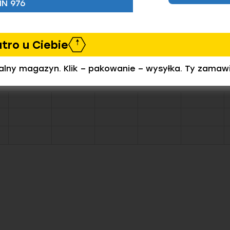
IN 976
utro u Ciebie
zamówić)
ealny magazyn. Klik – pakowanie – wysyłka. Ty zamaw