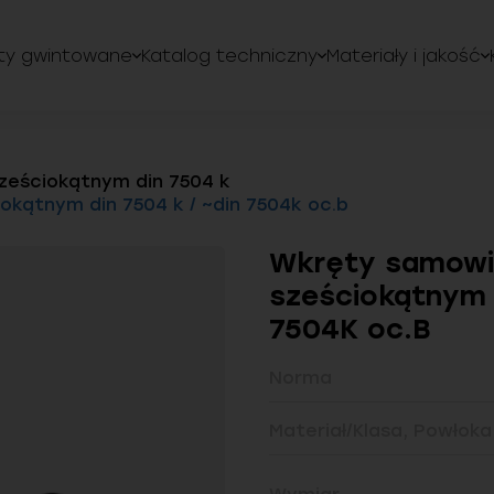
ty gwintowane
Katalog techniczny
Materiały i jakość
sześciokątnym din 7504 k
kątnym din 7504 k / ~din 7504k oc.b
Wkręty samowi
sześciokątnym 
7504K oc.B
Norma
Materiał/Klasa, Powłoka