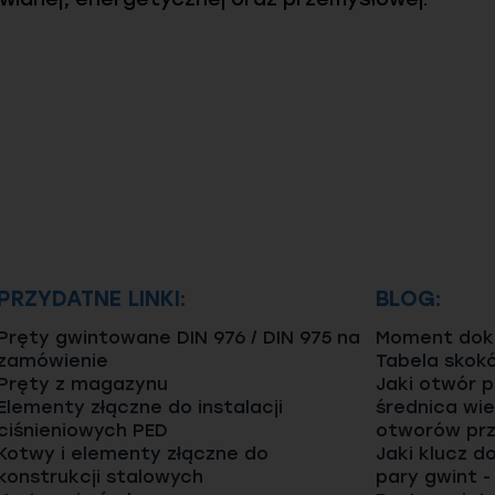
PRZYDATNE LINKI:
BLOG:
Pręty gwintowane DIN 976 / DIN 975 na
Moment dokr
zamówienie
Tabela skok
Pręty z magazynu
Jaki otwór 
Elementy złączne do instalacji
średnica wie
ciśnieniowych PED
otworów prz
Kotwy i elementy złączne do
Jaki klucz d
konstrukcji stalowych
pary gwint -