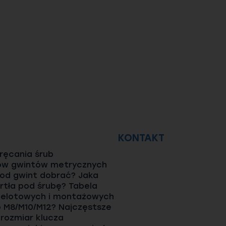
KONTAKT
ęcania śrub
ów gwintów metrycznych
pod gwint dobrać? Jaka
rtła pod śrubę? Tabela
elotowych i montażowych
o M8/M10/M12? Najczęstsze
 rozmiar klucza