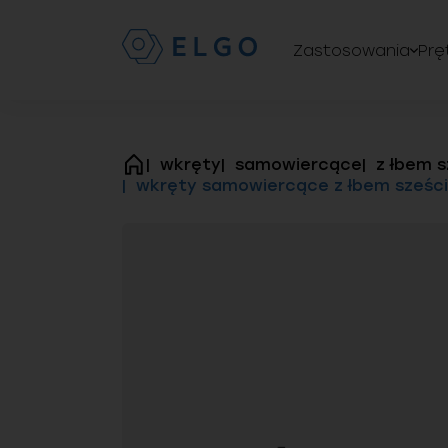
Zastosowania
Prę
wkręty
samowiercące
z łbem 
strona
wkręty samowiercące z łbem sześcio
główna