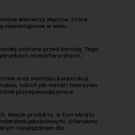
onane elementy złączne, które
są niezastąpione w wielu
konałą ochronę przed korozją. Tego
h warunkach atmosferycznych,
twie oraz montażu konstrukcji
iałów, takich jak metal i tworzywa
cznie przyspieszają prace
ych. Nasze produkty, w tym wkręty
andardami jakościowymi. Oferujemy
alnym rozwiązaniem dla