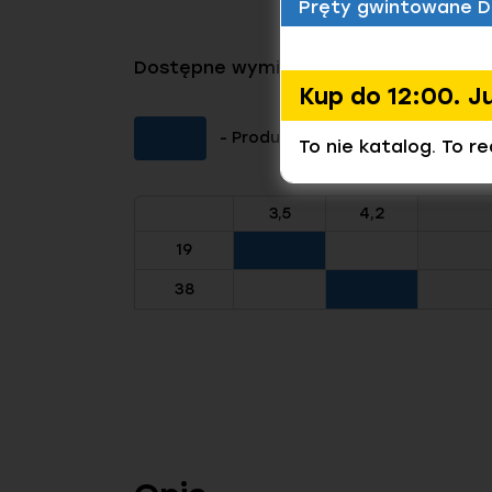
Pręty gwintowane D
Dostępne wymiary tego produktu
Kup do 12:00. J
- Produkt dostępny (Kliknij aby 
To nie katalog. To r
3,5
4,2
19
38