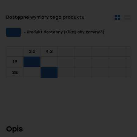
Dostępne wymiary tego produktu
Widok
Wid
kafelków
szc
- Produkt dostępny (Kliknij aby zamówić)
3,5
4,2
19
38
Opis