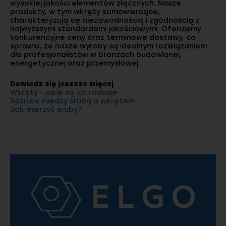
wysokiej jakości elementów złącznych. Nasze
produkty, w tym wkręty samowiercące,
charakteryzują się niezawodnością i zgodnością z
najwyższymi standardami jakościowymi. Oferujemy
konkurencyjne ceny oraz terminowe dostawy, co
sprawia, że nasze wyroby są idealnym rozwiązaniem
dla profesjonalistów w branżach budowlanej,
energetycznej oraz przemysłowej.
Dowiedz się jeszcze więcej
Wkręty - jakie są ich rodzaje
Różnice między śrubą a wkrętem
Jak mierzyć śruby?