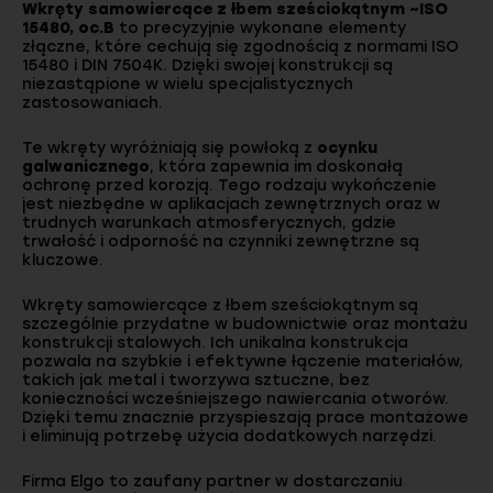
Wkręty samowiercące z łbem sześciokątnym ~ISO
15480, oc.B
to precyzyjnie wykonane elementy
złączne, które cechują się zgodnością z normami ISO
15480 i DIN 7504K. Dzięki swojej konstrukcji są
niezastąpione w wielu specjalistycznych
zastosowaniach.
Te wkręty wyróżniają się powłoką z
ocynku
galwanicznego
, która zapewnia im doskonałą
ochronę przed korozją. Tego rodzaju wykończenie
jest niezbędne w aplikacjach zewnętrznych oraz w
trudnych warunkach atmosferycznych, gdzie
trwałość i odporność na czynniki zewnętrzne są
kluczowe.
Wkręty samowiercące z łbem sześciokątnym są
szczególnie przydatne w budownictwie oraz montażu
konstrukcji stalowych. Ich unikalna konstrukcja
pozwala na szybkie i efektywne łączenie materiałów,
takich jak metal i tworzywa sztuczne, bez
konieczności wcześniejszego nawiercania otworów.
Dzięki temu znacznie przyspieszają prace montażowe
i eliminują potrzebę użycia dodatkowych narzędzi.
Firma Elgo to zaufany partner w dostarczaniu