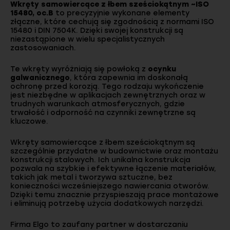
Wkręty samowiercące z łbem sześciokątnym ~ISO
15480, oc.B
to precyzyjnie wykonane elementy
złączne, które cechują się zgodnością z normami ISO
15480 i DIN 7504K. Dzięki swojej konstrukcji są
niezastąpione w wielu specjalistycznych
zastosowaniach.
Te wkręty wyróżniają się powłoką z
ocynku
galwanicznego
, która zapewnia im doskonałą
ochronę przed korozją. Tego rodzaju wykończenie
jest niezbędne w aplikacjach zewnętrznych oraz w
trudnych warunkach atmosferycznych, gdzie
trwałość i odporność na czynniki zewnętrzne są
kluczowe.
Wkręty samowiercące z łbem sześciokątnym są
szczególnie przydatne w budownictwie oraz montażu
konstrukcji stalowych. Ich unikalna konstrukcja
pozwala na szybkie i efektywne łączenie materiałów,
takich jak metal i tworzywa sztuczne, bez
konieczności wcześniejszego nawiercania otworów.
Dzięki temu znacznie przyspieszają prace montażowe
i eliminują potrzebę użycia dodatkowych narzędzi.
Firma Elgo to zaufany partner w dostarczaniu