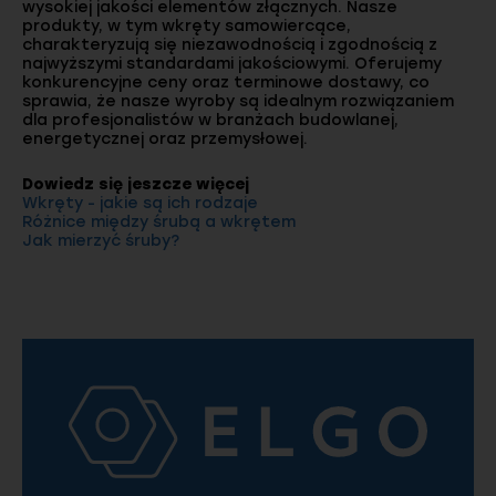
wysokiej jakości elementów złącznych. Nasze
produkty, w tym wkręty samowiercące,
charakteryzują się niezawodnością i zgodnością z
najwyższymi standardami jakościowymi. Oferujemy
konkurencyjne ceny oraz terminowe dostawy, co
sprawia, że nasze wyroby są idealnym rozwiązaniem
dla profesjonalistów w branżach budowlanej,
energetycznej oraz przemysłowej.
Dowiedz się jeszcze więcej
Wkręty - jakie są ich rodzaje
Różnice między śrubą a wkrętem
Jak mierzyć śruby?