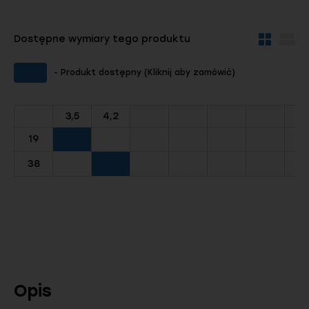
Dostępne wymiary tego produktu
Widok
Wid
kafelków
szc
- Produkt dostępny (Kliknij aby zamówić)
3,5
4,2
19
38
Opis