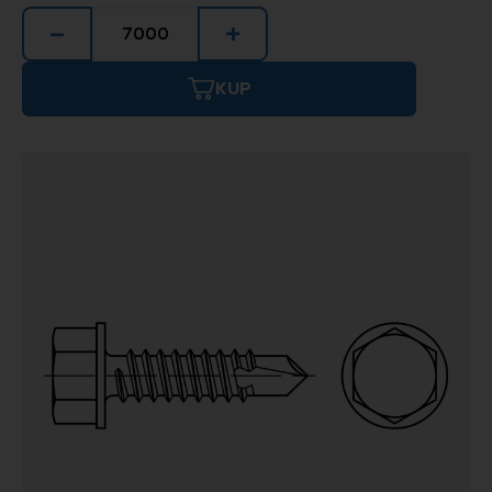
−
+
KUP