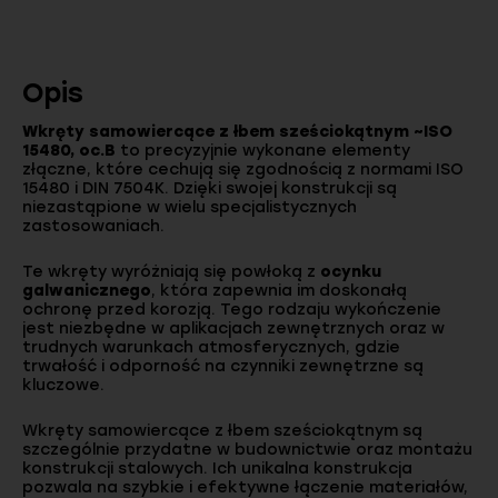
Opis
Wkręty samowiercące z łbem sześciokątnym ~ISO
15480, oc.B
to precyzyjnie wykonane elementy
złączne, które cechują się zgodnością z normami ISO
15480 i DIN 7504K. Dzięki swojej konstrukcji są
niezastąpione w wielu specjalistycznych
zastosowaniach.
Te wkręty wyróżniają się powłoką z
ocynku
galwanicznego
, która zapewnia im doskonałą
ochronę przed korozją. Tego rodzaju wykończenie
jest niezbędne w aplikacjach zewnętrznych oraz w
trudnych warunkach atmosferycznych, gdzie
trwałość i odporność na czynniki zewnętrzne są
kluczowe.
Wkręty samowiercące z łbem sześciokątnym są
szczególnie przydatne w budownictwie oraz montażu
konstrukcji stalowych. Ich unikalna konstrukcja
pozwala na szybkie i efektywne łączenie materiałów,