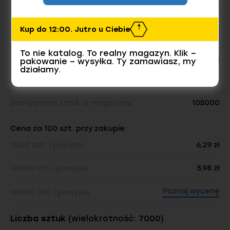
Kup do 12:00. Jutro u Ciebie
Ilość w opakowaniu
To nie katalog. To realny magazyn. Klik –
Waga opakowania:
24.08 kg
pakowanie – wysyłka. Ty zamawiasz, my
działamy.
Liczba sztuk w opakowaniu:
7000
Dostępnych sztuk w magazynie
105000
Cena za 100 szt. przy zakupie:
7000 szt. i powyżej
6,29 zł
14000 szt. i powyżej
5,98 zł
Poznaj wycenę
60000 szt. i powyżej
Liczba sztuk
(wielokrotność: 7000)