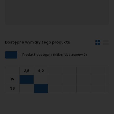
Dostępne wymiary tego produktu
Widok
Wid
kafelków
szc
- Produkt dostępny (Kliknij aby zamówić)
3,5
4,2
19
38