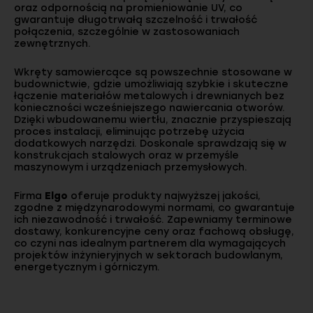
oraz odpornością na promieniowanie UV, co
gwarantuje długotrwałą szczelność i trwałość
połączenia, szczególnie w zastosowaniach
zewnętrznych.
Wkręty samowiercące są powszechnie stosowane w
budownictwie, gdzie umożliwiają szybkie i skuteczne
łączenie materiałów metalowych i drewnianych bez
konieczności wcześniejszego nawiercania otworów.
Dzięki wbudowanemu wiertłu, znacznie przyspieszają
proces instalacji, eliminując potrzebę użycia
dodatkowych narzędzi. Doskonale sprawdzają się w
konstrukcjach stalowych oraz w przemyśle
maszynowym i urządzeniach przemysłowych.
Firma
Elgo
oferuje produkty najwyższej jakości,
zgodne z międzynarodowymi normami, co gwarantuje
ich niezawodność i trwałość. Zapewniamy terminowe
dostawy, konkurencyjne ceny oraz fachową obsługę,
co czyni nas idealnym partnerem dla wymagających
projektów inżynieryjnych w sektorach budowlanym,
energetycznym i górniczym.