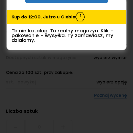
Bez powłoki
Kup do 12:00. Jutro u Ciebie
Wymiar
To nie katalog. To realny magazyn. Klik –
Waga opakowania:
wybierz wymiar
pakowanie – wysyłka. Ty zamawiasz, my
działamy.
Liczba sztuk w opakowaniu:
wybierz wymiar
Dostępnych sztuk w magazynie
wybierz wymiar
Cena za 100 szt. przy zakupie:
szt. i powyżej
wybierz opcję
Poznaj wycenę
Liczba sztuk
−
+