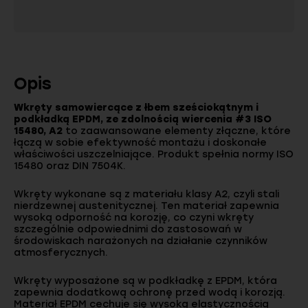
Opis
Wkręty samowiercące z łbem sześciokątnym i
podkładką EPDM, ze zdolnością wiercenia #3 ISO
15480, A2
to zaawansowane elementy złączne, które
łączą w sobie efektywność montażu i doskonałe
właściwości uszczelniające. Produkt spełnia normy ISO
15480 oraz DIN 7504K.
Wkręty wykonane są z materiału klasy A2, czyli stali
nierdzewnej austenitycznej. Ten materiał zapewnia
wysoką odporność na korozję, co czyni wkręty
szczególnie odpowiednimi do zastosowań w
środowiskach narażonych na działanie czynników
atmosferycznych.
Wkręty wyposażone są w podkładkę z EPDM, która
zapewnia dodatkową ochronę przed wodą i korozją.
Materiał EPDM cechuje się wysoką elastycznością