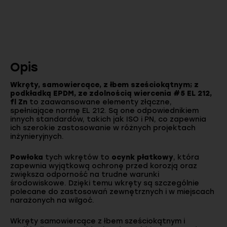
Opis
Wkręty, samowiercące, z łbem sześciokątnym; z
podkładką EPDM, ze zdolnością wiercenia #5 EL 212,
fl Zn
to zaawansowane elementy złączne,
spełniające normę EL 212. Są one odpowiednikiem
innych standardów, takich jak ISO i PN, co zapewnia
ich szerokie zastosowanie w różnych projektach
inżynieryjnych.
Powłoka
tych wkrętów to
ocynk płatkowy
, która
zapewnia wyjątkową ochronę przed korozją oraz
zwiększa odporność na trudne warunki
środowiskowe. Dzięki temu wkręty są szczególnie
polecane do zastosowań zewnętrznych i w miejscach
narażonych na wilgoć.
Wkręty samowiercące z łbem sześciokątnym i