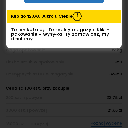
Ocynk płatkowy
Kup do 12:00. Jutro u Ciebie
Wymiar
To nie katalog. To realny magazyn. Klik –
pakowanie – wysyłka. Ty zamawiasz, my
Ilość w opakowaniu
działamy.
Waga opakowania:
1.39 kg
Liczba sztuk w opakowaniu:
250
Dostępnych sztuk w magazynie
36250
Cena za 100 szt. przy zakupie:
250 szt. i powyżej
22,78 zł
3000 szt. i powyżej
21,65 zł
Poznaj wycenę
15000 szt. i powyżej