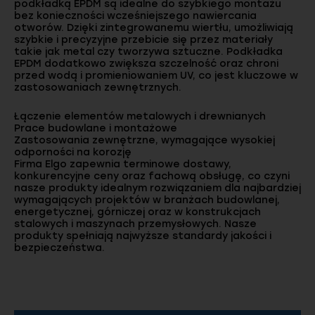
podkładką EPDM są idealne do szybkiego montażu
bez konieczności wcześniejszego nawiercania
otworów. Dzięki zintegrowanemu wiertłu, umożliwiają
szybkie i precyzyjne przebicie się przez materiały
takie jak metal czy tworzywa sztuczne. Podkładka
EPDM dodatkowo zwiększa szczelność oraz chroni
przed wodą i promieniowaniem UV, co jest kluczowe w
zastosowaniach zewnętrznych.
Łączenie elementów metalowych i drewnianych
Prace budowlane i montażowe
Zastosowania zewnętrzne, wymagające wysokiej
odporności na korozję
Firma Elgo zapewnia terminowe dostawy,
konkurencyjne ceny oraz fachową obsługę, co czyni
nasze produkty idealnym rozwiązaniem dla najbardziej
wymagających projektów w branżach budowlanej,
energetycznej, górniczej oraz w konstrukcjach
stalowych i maszynach przemysłowych. Nasze
produkty spełniają najwyższe standardy jakości i
bezpieczeństwa.