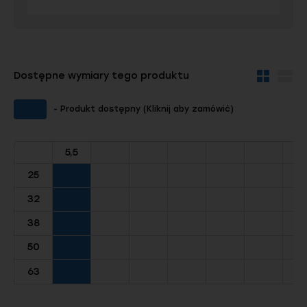
Dostępne wymiary tego produktu
Widok
Wid
kafelków
szc
- Produkt dostępny (Kliknij aby zamówić)
5,5
25
32
38
50
63