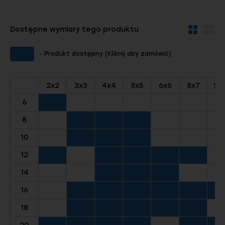
Dostępne wymiary tego produktu
Widok
Wid
kafelków
szc
- Produkt dostępny (Kliknij aby zamówić)
2x2
3x3
4x4
5x5
6x6
8x7
10
6
8
10
12
14
16
18