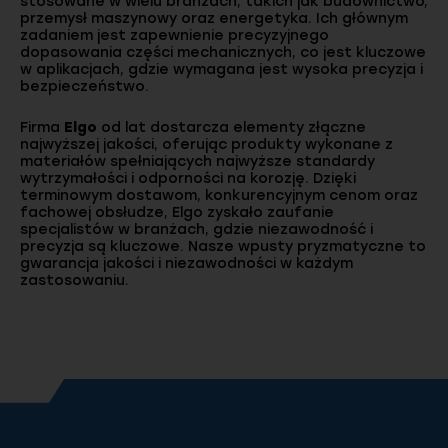
stosowane w wielu branżach, takich jak budownictwo,
przemysł maszynowy oraz energetyka. Ich głównym
zadaniem jest zapewnienie precyzyjnego
dopasowania części mechanicznych, co jest kluczowe
w aplikacjach, gdzie wymagana jest wysoka precyzja i
bezpieczeństwo.
Firma
Elgo
od lat dostarcza elementy złączne
najwyższej jakości, oferując produkty wykonane z
materiałów spełniających najwyższe standardy
wytrzymałości i odporności na korozję. Dzięki
terminowym dostawom, konkurencyjnym cenom oraz
fachowej obsłudze, Elgo zyskało zaufanie
specjalistów w branżach, gdzie niezawodność i
precyzja są kluczowe. Nasze wpusty pryzmatyczne to
gwarancja jakości i niezawodności w każdym
zastosowaniu.