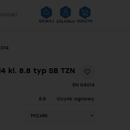
Kontakt
SZUKAJ
KOSZYK
ZALOGUJ
4014
4 kl. 8.8 typ SB TZN
Dodaj
do
listy
EN 04014
życzeń
8.8
Ocynk ogniowy