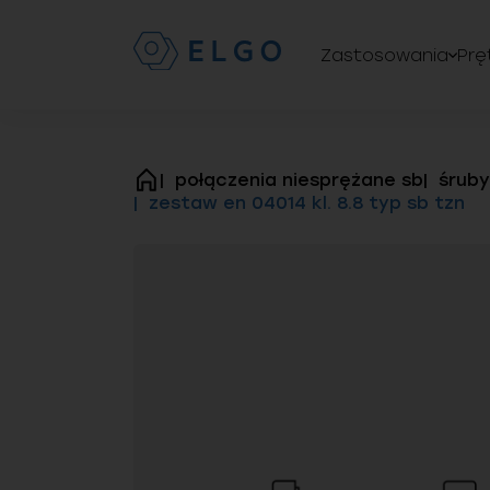
Zastosowania
Prę
połączenia niesprężane sb
śruby
strona
zestaw en 04014 kl. 8.8 typ sb tzn
główna