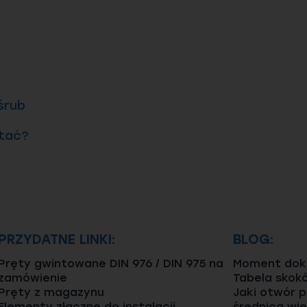
śrub
ytać?
PRZYDATNE LINKI:
BLOG:
Pręty gwintowane DIN 976 / DIN 975 na
Moment dokr
zamówienie
Tabela skok
Pręty z magazynu
Jaki otwór 
Elementy złączne do instalacji
średnica wie