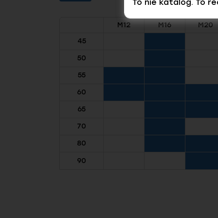
To nie katalog. To r
M12
M16
M20
45
50
55
60
65
70
80
90