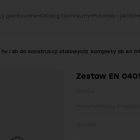
ty gwintowane
Katalog techniczny
Materiały i jakość
 hv i sb do konstrukcji stalowych
komplety sb en 0
Zestaw EN 0401
Norma
Materiał/Klasa, Powłoka
Wymiar