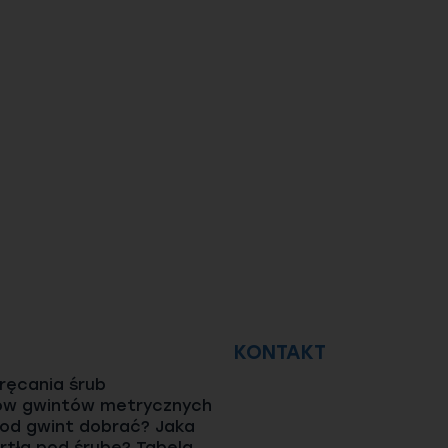
KONTAKT
ęcania śrub
ów gwintów metrycznych
pod gwint dobrać? Jaka
rtła pod śrubę? Tabela