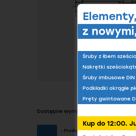
Elementy
z nowymi,
Śruby z łbem sześci
Nakrętki sześciokąt
Śruby imbusowe DIN 
Podkładki okrągłe pł
Pręty gwintowane D
Dostępne wymiary tego produktu
Kup do 12:00. J
- Produkt dostępny (Kliknij aby 