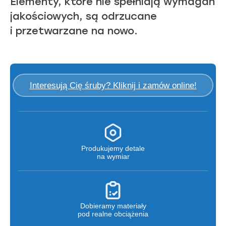
Elementy, które nie spełniają wymagań
jakościowych, są odrzucane
i przetwarzane na nowo.
Interesują Cię śruby? Kliknij i zamów online!
Produkujemy detale
na wymiar
Dobieramy materiały
pod realne obciążenia