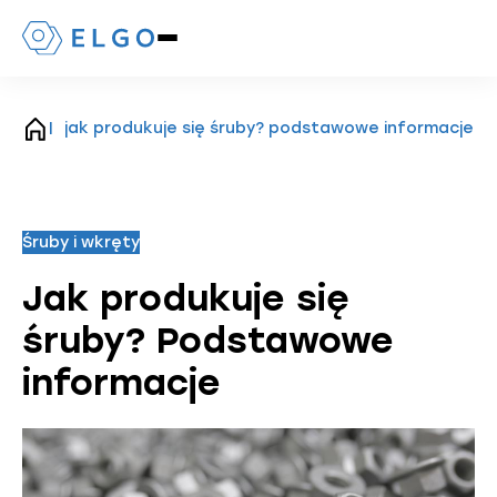
Naciśnij,
aby
otworzyć
lub
zamknąć
jak produkuje się śruby? podstawowe informacje
strona
menu
główna
mobilne
Śruby i wkręty
Jak produkuje się
śruby? Podstawowe
informacje