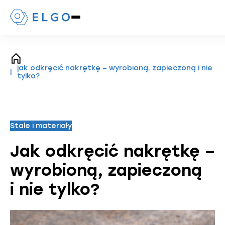
Naciśnij,
aby
otworzyć
lub
zamknąć
strona
menu
jak odkręcić nakrętkę – wyrobioną, zapieczoną i nie
główna
mobilne
tylko?
Stale i materiały
Jak odkręcić nakrętkę –
wyrobioną, zapieczoną
i nie tylko?