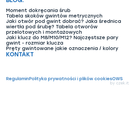
BLOG:
Moment dokręcania śrub
Tabela skoków gwintów metrycznych
Jaki otwór pod gwint dobrać? Jaka średnica
wiertła pod śrubę? Tabela otworów
przelotowych i montażowych
Jaki klucz do M8/M10/M12? Najczęstsze pary
gwint - rozmiar klucza
Pręty gwintowane jakie oznaczenia / kolory
KONTAKT
Regulamin
Polityka prywatności i plików cookies
OWS
by
czek.it