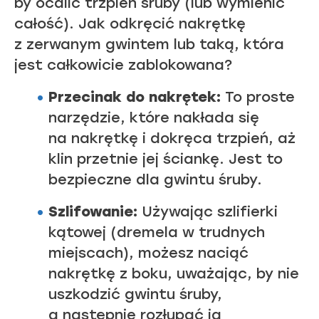
by ocalić trzpień śruby (lub wymienić
całość).
Jak odkręcić nakrętkę
z zerwanym gwintem
lub taką, która
jest całkowicie zablokowana?
Przecinak do nakrętek:
To proste
narzędzie, które nakłada się
na nakrętkę i dokręca trzpień, aż
klin przetnie jej ściankę. Jest to
bezpieczne dla gwintu śruby.
Szlifowanie:
Używając szlifierki
kątowej (dremela w trudnych
miejscach), możesz naciąć
nakrętkę z boku, uważając, by nie
uszkodzić gwintu śruby,
a następnie rozłupać ją