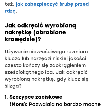
też,
jak zabezpieczyć śrubę przed
rdzą
.
Jak odkręcić wyrobioną
nakrętkę (obrobione
krawędzie)?
Używanie niewłaściwego rozmiaru
klucza lub narzędzi niskiej jakości
często kończy się zaokrągleniem
sześciokątnego łba
. Jak odkręcić
wyrobioną nakrętkę,
gdy klucz się
ślizga?
Szczypce zaciskowe
(Mors):
Pozwalają na bardzo mocne