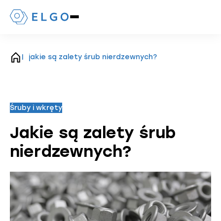
Naciśnij,
aby
otworzyć
lub
zamknąć
jakie są zalety śrub nierdzewnych?
strona
menu
główna
mobilne
Śruby i wkręty
Jakie są zalety śrub
nierdzewnych?