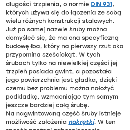
długości trzpienia, o normie
DIN 931
,
których używa się do łączenia ze sobą
wielu różnych konstrukcji stalowych.
Już po samej nazwie śruby można
domyśleć się, że ma ona specyficzną
budowę łba, który na pierwszy rzut oka
przypomina sześciokąt. W tych
śrubach tylko na niewielkiej części jej
trzpień posiada gwint, a pozostała
jego powierzchnia jest gładka, dzięki
czemu bez problemu można nałożyć
podkładkę, wzmacniając tym samym
jeszcze bardziej całą śrubę.
Na nagwintowaną część śruby istnieje
możliwość założenia
nakrętki
. W ten